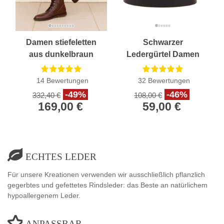
Damen stiefeletten
Schwarzer
aus dunkelbraun
Ledergürtel Damen
Leder Handgefertigt in
mit gravierter
Italien
Metallschnalle und
14
Bewertungen
32
Bewertungen
Spitze
-49%
-46%
332,40 €
108,00 €
169,00 €
59,00 €
ECHTES LEDER
Für unsere Kreationen verwenden wir ausschließlich pflanzlich
gegerbtes und gefettetes Rindsleder: das Beste an natürlichem
hypoallergenem Leder.
ANPASSBAR