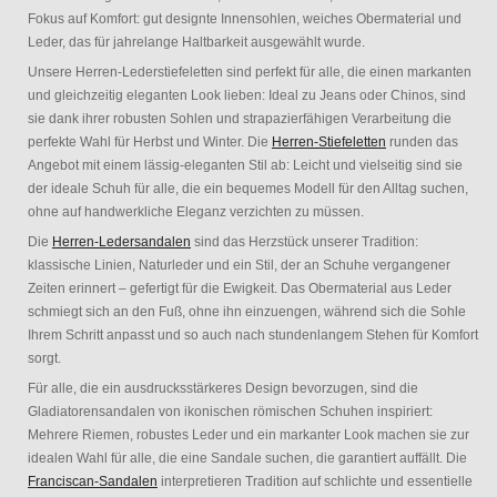
Fokus auf Komfort: gut designte Innensohlen, weiches Obermaterial und
Leder, das für jahrelange Haltbarkeit ausgewählt wurde.
Unsere Herren-Lederstiefeletten sind perfekt für alle, die einen markanten
und gleichzeitig eleganten Look lieben: Ideal zu Jeans oder Chinos, sind
sie dank ihrer robusten Sohlen und strapazierfähigen Verarbeitung die
perfekte Wahl für Herbst und Winter. Die
Herren-Stiefeletten
runden das
Angebot mit einem lässig-eleganten Stil ab: Leicht und vielseitig sind sie
der ideale Schuh für alle, die ein bequemes Modell für den Alltag suchen,
ohne auf handwerkliche Eleganz verzichten zu müssen.
Die
Herren-Ledersandalen
sind das Herzstück unserer Tradition:
klassische Linien, Naturleder und ein Stil, der an Schuhe vergangener
Zeiten erinnert – gefertigt für die Ewigkeit. Das Obermaterial aus Leder
schmiegt sich an den Fuß, ohne ihn einzuengen, während sich die Sohle
Ihrem Schritt anpasst und so auch nach stundenlangem Stehen für Komfort
sorgt.
Für alle, die ein ausdrucksstärkeres Design bevorzugen, sind die
Gladiatorensandalen von ikonischen römischen Schuhen inspiriert:
Mehrere Riemen, robustes Leder und ein markanter Look machen sie zur
idealen Wahl für alle, die eine Sandale suchen, die garantiert auffällt. Die
Franciscan-Sandalen
interpretieren Tradition auf schlichte und essentielle