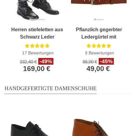
Herren stiefeletten aus
Pflanzlich gegerbter
Schwarz Leder
Ledergürtel mit
Handgefertigt in Italien
klassischer
Metallschnalle
17
Bewertungen
9
Bewertungen
-49%
-45%
332,40 €
88,00 €
169,00 €
49,00 €
HANDGEFERTIGTE DAMENSCHUHE