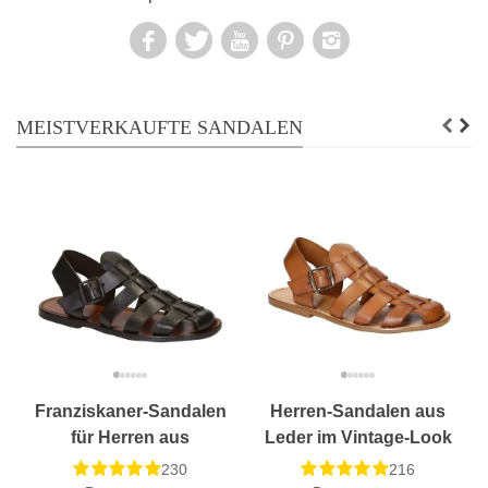
MEISTVERKAUFTE SANDALEN
Franziskaner-Sandalen
Herren-Sandalen aus
für Herren aus
Leder im Vintage-Look
dunkelbraunem Leder
in Italien von
230
216