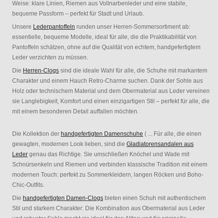
Weise: klare Linien, Riemen aus Vollnarbenleder und eine stabile,
bequeme Passform – perfekt für Stadt und Urlaub.
Unsere
Lederpantoffeln
runden unser Herren-Sommersortiment ab:
essentielle, bequeme Modelle, ideal für alle, die die Praktikabilität von
Pantoffeln schätzen, ohne auf die Qualität von echtem, handgefertigtem
Leder verzichten zu müssen.
Die
Herren-Clogs
sind die ideale Wahl für alle, die Schuhe mit markantem
Charakter und einem Hauch Retro-Charme suchen. Dank der Sohle aus
Holz oder technischem Material und dem Obermaterial aus Leder vereinen
sie Langlebigkeit, Komfort und einen einzigartigen Stil – perfekt für alle, die
mit einem besonderen Detail auffallen möchten.
Die Kollektion der
handgefertigten Damenschuhe
( ... Für alle, die einen
gewagten, modernen Look lieben, sind die
Gladiatorensandalen aus
Leder
genau das Richtige. Sie umschließen Knöchel und Wade mit
Schnürsenkeln und Riemen und verbinden klassische Tradition mit einem
modernen Touch: perfekt zu Sommerkleidern, langen Röcken und Boho-
Chic-Outfits.
Die
handgefertigten Damen-Clogs
bieten einen Schuh mit authentischem
Stil und starkem Charakter: Die Kombination aus Obermaterial aus Leder