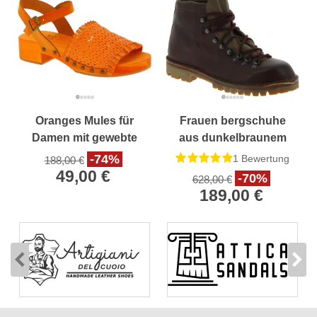
Oranges Mules für
Frauen bergschuhe
Damen mit gewebte
aus dunkelbraunem
Leder band
pflanzlich gegerbtem
-74%
1
Bewertung
188,00 €
Handgefertigte
Leder
49,00 €
-70%
628,00 €
189,00 €