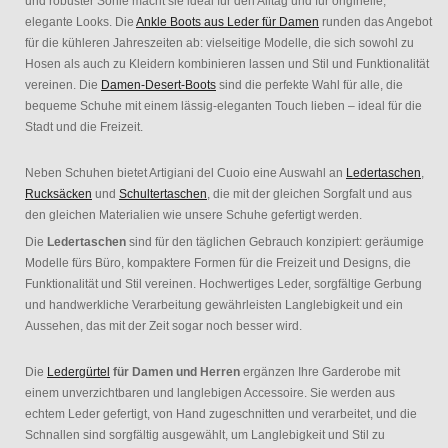
und robuster Sohle macht sie ideal für den Alltag und für originelle,
elegante Looks. Die
Ankle Boots aus Leder für Damen
runden das Angebot
für die kühleren Jahreszeiten ab: vielseitige Modelle, die sich sowohl zu
Hosen als auch zu Kleidern kombinieren lassen und Stil und Funktionalität
vereinen. Die
Damen-Desert-Boots
sind die perfekte Wahl für alle, die
bequeme Schuhe mit einem lässig-eleganten Touch lieben – ideal für die
Stadt und die Freizeit.
Neben Schuhen bietet Artigiani del Cuoio eine Auswahl an
Ledertaschen
,
Rucksäcken
und
Schultertaschen
, die mit der gleichen Sorgfalt und aus
den gleichen Materialien wie unsere Schuhe gefertigt werden.
Die
Ledertaschen
sind für den täglichen Gebrauch konzipiert: geräumige
Modelle fürs Büro, kompaktere Formen für die Freizeit und Designs, die
Funktionalität und Stil vereinen. Hochwertiges Leder, sorgfältige Gerbung
und handwerkliche Verarbeitung gewährleisten Langlebigkeit und ein
Aussehen, das mit der Zeit sogar noch besser wird.
Die
Ledergürtel
für Damen und Herren
ergänzen Ihre Garderobe mit
einem unverzichtbaren und langlebigen Accessoire. Sie werden aus
echtem Leder gefertigt, von Hand zugeschnitten und verarbeitet, und die
Schnallen sind sorgfältig ausgewählt, um Langlebigkeit und Stil zu