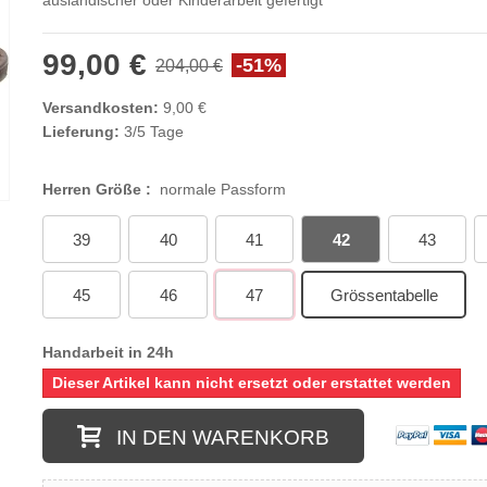
ausländischer oder Kinderarbeit gefertigt
99,00 €
-51%
204,00 €
Versandkosten:
9,00 €
Lieferung:
3/5 Tage
Herren Größe :
normale Passform
39
40
41
42
43
45
46
47
Grössentabelle
Handarbeit in 24h
Dieser Artikel kann nicht ersetzt oder erstattet werden
IN DEN WARENKORB