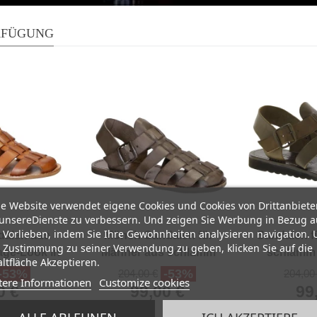
RFÜGUNG
e Website verwendet eigene Cookies und Cookies von Drittanbiete
unsereDienste zu verbessern. Und zeigen Sie Werbung in Bezug a
 Vorlieben, indem Sie Ihre Gewohnheiten analysieren navigation.
dalen aus
Mönch-Sandalen für
Sandalen f
 Zustimmung zu seiner Verwendung zu geben, klicken Sie auf die
age-Look in
Männer aus schlamm
schlamm 
ltfläche Akzeptieren.
andgefertigt
Leder in Italien von
Gum
-53%
-53%
204,00 €
204,00
tere Informationen
Customize cookies
Handgefertigt
Handg
0 €
99,00 €
99