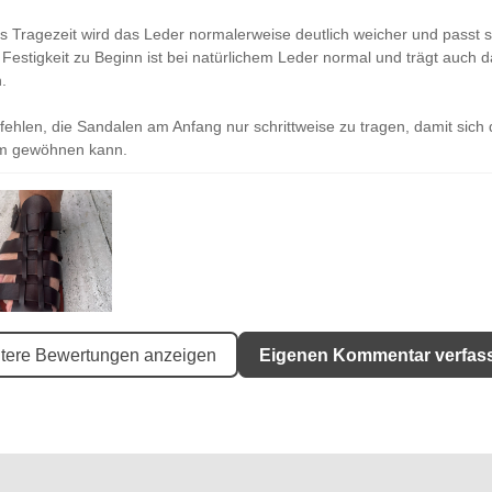
s Tragezeit wird das Leder normalerweise deutlich weicher und passt
Festigkeit zu Beginn ist bei natürlichem Leder normal und trägt auch 
.
ehlen, die Sandalen am Anfang nur schrittweise zu tragen, damit sich
m gewöhnen kann.
tere Bewertungen anzeigen
Eigenen Kommentar verfas
o habe ich mir die Sandale vorgestellt
 habe ich mir die Sandale vorgestellt. Eine feste, qualitativ hochwerti
hle, schöne Passform (Größe 43 ist auch eine 43) und insgesamt saub
et. Diesen Artikel kann man guten Gewissens Freunden empfehlen. Ich
ss es sowas noch gibt und bin mir sicher, dass das meine Lieblingssa