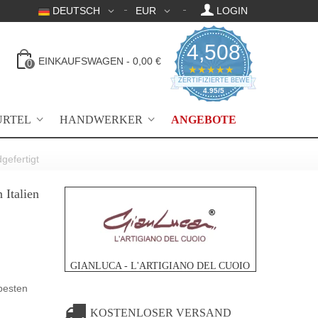
DEUTSCH
EUR
LOGIN
4,508
EINKAUFSWAGEN
-
0,00 €
0
4.95 Sternebewertu
★★★★★
ZERTIFIZIERTE BEWERTUNGEN
4.95/5
ÜRTEL
HANDWERKER
ANGEBOTE
gefertigt
Italien
GIANLUCA - L'ARTIGIANO DEL CUOIO
 besten
KOSTENLOSER VERSAND