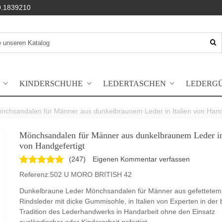
.1839210
KINDERSCHUHE
LEDERTASCHEN
LEDERG
nchsandalen für Männer aus dunkelbraunem Leder in Italien von Hand
Mönchsandalen für Männer aus dunkelbraunem Leder in 
von Handgefertigt
(
247
)
Eigenen Kommentar verfassen
Referenz:
502 U MORO BRITISH 42
Dunkelbraune Leder Mönchsandalen für Männer aus gefettetem
Rindsleder mit dicke Gummisohle, in Italien von Experten in der
Tradition des Lederhandwerks in Handarbeit ohne den Einsatz