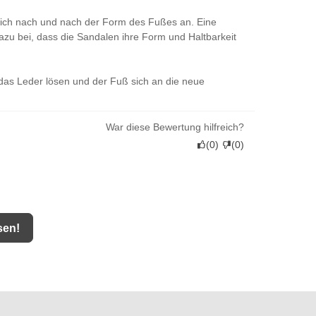
 sich nach und nach der Form des Fußes an. Eine
dazu bei, dass die Sandalen ihre Form und Haltbarkeit
 das Leder lösen und der Fuß sich an die neue
War diese Bewertung hilfreich?
(
0
)
(
0
)
sen!
ge
er
 freue
ndalen