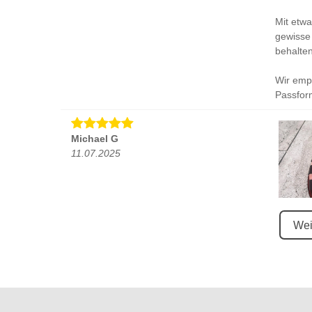
Mit etwa
gewisse 
behalten
Wir empf
Passfor
Michael G
11.07.2025
Wei
Genau s
Genau so
Lederso
gearbeit
mich, da