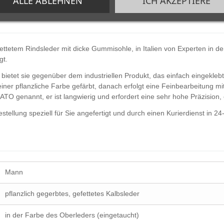
ALLE ABLEHNEN
ICH AKZEPTIERE
etem Rindsleder mit dicke Gummisohle, in Italien von Experten in de
gt.
bietet sie gegenüber dem industriellen Produkt, das einfach eingeklebt 
iner pflanzliche Farbe gefärbt, danach erfolgt eine Feinbearbeitung m
TO genannt, er ist langwierig und erfordert eine sehr hohe Präzision, 
ellung speziell für Sie angefertigt und durch einen Kurierdienst in 24
Mann
pflanzlich gegerbtes, gefettetes Kalbsleder
in der Farbe des Oberleders (eingetaucht)