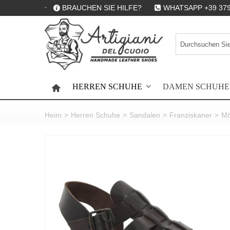
BRAUCHEN SIE HILFE?
WHATSAPP +39 379
HERREN SCHUHE
DAMEN SCHUHE
HOME
Heim
>
Herren Schuhe
>
Sandalen
>
Franziskaner
>
Mö