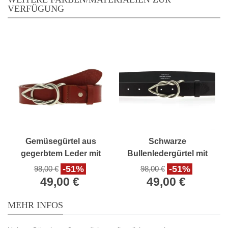
VERFÜGUNG
Gemüsegürtel aus
Schwarze
gegerbtem Leder mit
Bullenledergürtel mit
lässiger Metallschnalle
lässiger Metallschnalle
-51%
-51%
98,00 €
98,00 €
49,00 €
49,00 €
MEHR INFOS