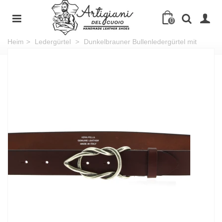
0
Heim
>
Ledergürtel
>
Dunkelbrauner Bullenledergürtel mit
lässiger Metallschnalle