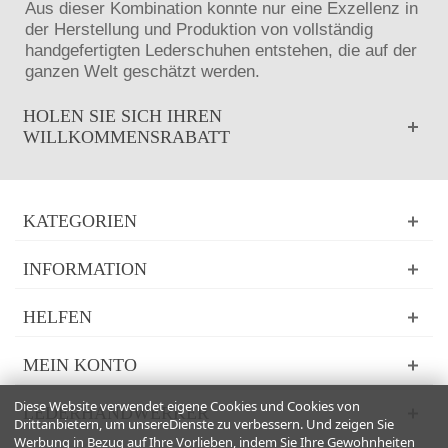
Aus dieser Kombination konnte nur eine Exzellenz in
der Herstellung und Produktion von vollständig
handgefertigten Lederschuhen entstehen, die auf der
ganzen Welt geschätzt werden.
HOLEN SIE SICH IHREN
WILLKOMMENSRABATT
KATEGORIEN
INFORMATION
HELFEN
MEIN KONTO
Diese Website verwendet eigene Cookies und Cookies von
LEDERHANDWERKER
Drittanbietern, um unsereDienste zu verbessern. Und zeigen Sie
Werbung in Bezug auf Ihre Vorlieben, indem Sie Ihre Gewohnheiten