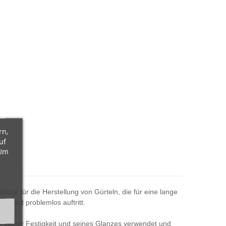
rn,
uf
 Um
lität für die Herstellung von Gürteln, die für eine lange
r Haut problemlos auftritt.
en seiner Festigkeit und seines Glanzes verwendet und