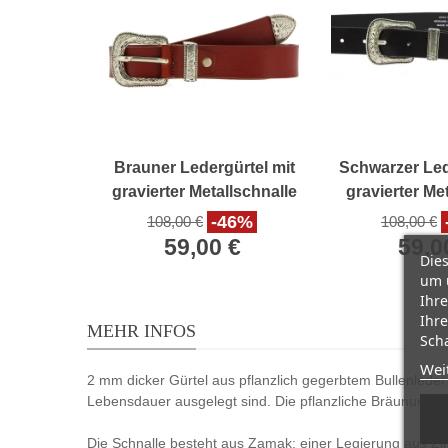
Brauner Ledergürtel mit
Schwarzer Led
gravierter Metallschnalle
gravierter Me
und Spitze
und Sp
-46%
108,00 €
108,00 €
59,00 €
59,0
Dies
um 
Ihre
Ihre
MEHR INFOS
Scha
Wei
2 mm dicker Gürtel aus pflanzlich gegerbtem Bullenleder i
Lebensdauer ausgelegt sind. Die pflanzliche Bräunung ver
Die Schnalle besteht aus Zamak: einer Legierung aus Zin