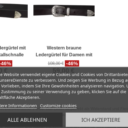
ergürtel mit
Western braune
tallschnalle
Ledergürtel für Damen mit
itze
eingraviertem
-46%
-46%
108,00 €
Metallschnalle
0 €
59,00 €
e Website verwendet eigene Cookies und Cookies von Drittanbiete
unsereDienste zu verbessern. Und zeigen Sie Werbung in Bezug a
 Vorlieben, indem Sie Ihre Gewohnheiten analysieren navigation.
 Zustimmung zu seiner Verwendung zu geben, klicken Sie auf die
ltfläche Akzeptieren.
tere Informationen
Customize cookies
n Dunkelbrauner Farbe. Bull Leder ist perfekt als Widerstand und Flexibi
leiht dem Leder eine natürliche Farbe, die bei Kontakt mit empfindliche
ALLE ABLEHNEN
ICH AKZEPTIERE
k, Aluminium und Kupfer (nickelfrei). Dieses Material wird häufig weg