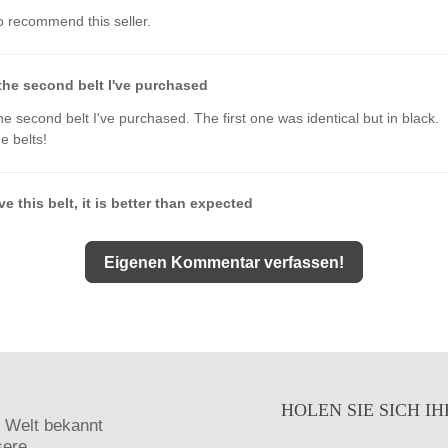
 recommend this seller.
 the second belt I've purchased
the second belt I've purchased. The first one was identical but in black.
 belts!
e this belt, it is better than expected
 this belt, it is better than expected.
Eigenen Kommentar verfassen!
ncy, great look, materials
ncy, great look, materials and timely delivery
ood stuff
HOLEN SIE SICH 
n Welt bekannt
od stuff
sere