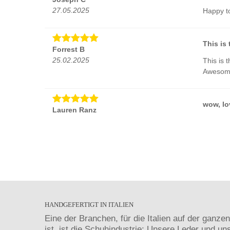
27.05.2025
Happy to
This is
Forrest B
25.02.2025
This is 
Awesome
wow, lov
Lauren Ranz
14.02.2025
wow, love
super fa
Andrea F.
02.11.2024
super fa
Super g
HANDGEFERTIGT IN ITALIEN
Sarah L.
Eine der Branchen, für die Italien auf der ganze
05.10.2024
Super go
ist, ist die Schuhindustrie: Unsere Leder und un