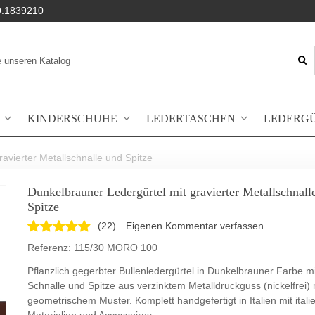
.1839210
KINDERSCHUHE
LEDERTASCHEN
LEDERG
avierter Metallschnalle und Spitze
Dunkelbrauner Ledergürtel mit gravierter Metallschnall
Spitze
(
22
)
Eigenen Kommentar verfassen
Referenz:
115/30 MORO 100
Pflanzlich gegerbter Bullenledergürtel in Dunkelbrauner Farbe mi
Schnalle und Spitze aus verzinktem Metalldruckguss (nickelfrei) 
geometrischem Muster. Komplett handgefertigt in Italien mit itali