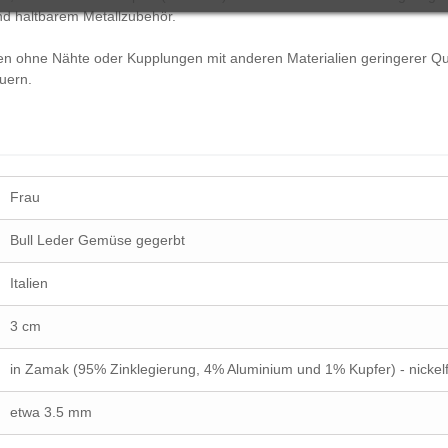
und haltbarem Metallzubehör.
en ohne Nähte oder Kupplungen mit anderen Materialien geringerer Qual
uern.
Frau
Bull Leder Gemüse gegerbt
Italien
3 cm
in Zamak (95% Zinklegierung, 4% Aluminium und 1% Kupfer) - nickelf
etwa 3.5 mm