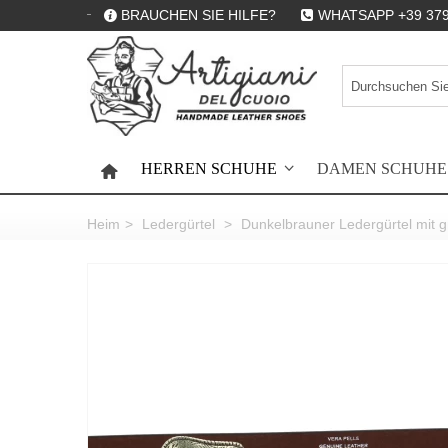
BRAUCHEN SIE HILFE?
WHATSAPP +39 379
HERREN SCHUHE
DAMEN SCHUHE
HOME
Heim
>
Ledergürtel
>
Dunkelbrauner Ledergürtel mit gr