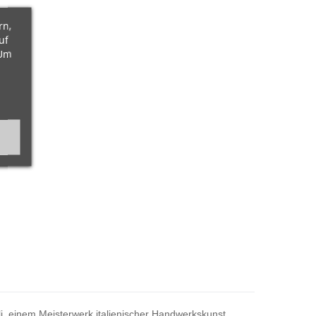
rn,
uf
 Um
i, einem Meisterwerk italienischer Handwerkskunst,