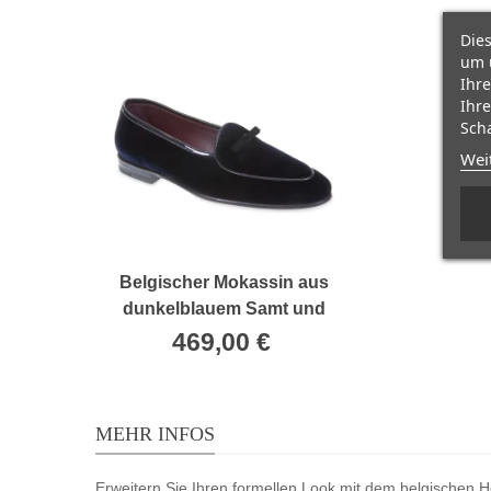
Dies
um 
Ihre
Ihre
Scha
Wei
Belgischer Mokassin aus
dunkelblauem Samt und
Lackleder, handgefertigt
469,00 €
von Fratelli Borgioli
MEHR INFOS
Erweitern Sie Ihren formellen Look mit dem belgischen 