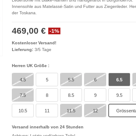
Ledersohle mit Blake-Nähten und handgefärbt in Burgunderrot.
Innensohle aus Matelassé-Satin und Futter aus Ziegenleder. Herg
der Toskana.
469,00 €
-1%
Kostenloser Versand!
Lieferung:
3/5 Tage
Herren UK Größe :
4.5
5
5.5
6
6.5
7.5
8
8.5
9
9.5
10.5
11
11.5
12
Grössenta
Versand innerhalb von 24 Stunden
Achtung: Letzte verfügbare Teile!