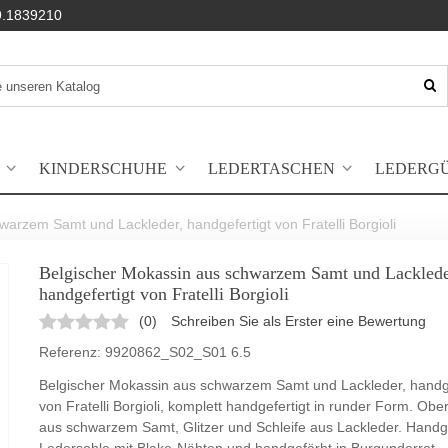
.1839210
KINDERSCHUHE
LEDERTASCHEN
LEDERG
arzem Samt und Lackleder, handgefertigt von Fratelli Borgioli
Belgischer Mokassin aus schwarzem Samt und Lacklede
handgefertigt von Fratelli Borgioli
(
0
)
Schreiben Sie als Erster eine Bewertung
Referenz:
9920862_S02_S01 6.5
Belgischer Mokassin aus schwarzem Samt und Lackleder, handge
von Fratelli Borgioli, komplett handgefertigt in runder Form. Obe
aus schwarzem Samt, Glitzer und Schleife aus Lackleder. Handge