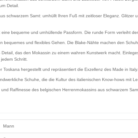
um Detail.
aus schwarzem Samt: umhüllt Ihren Fuß mit zeitloser Eleganz. Glitzer 
et eine bequeme und umhüllende Passform. Die runde Form verleiht de
ein bequemes und flexibles Gehen. Die Blake-Nähte machen den Schuh l
tes Detail, das den Mokassin zu einem wahren Kunstwerk macht. Einleg
 jedem Schritt.
 Toskana hergestellt und repräsentiert die Exzellenz des Made in Italy.
handwerkliche Schuhe, die die Kultur des italienischen Know-hows mit Le
nz und Raffinesse des belgischen Herrenmokassins aus schwarzem Samt u
Mann