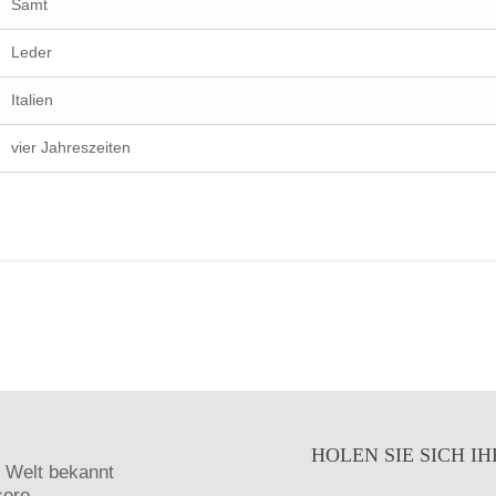
Samt
Leder
Italien
vier Jahreszeiten
HOLEN SIE SICH 
n Welt bekannt
sere