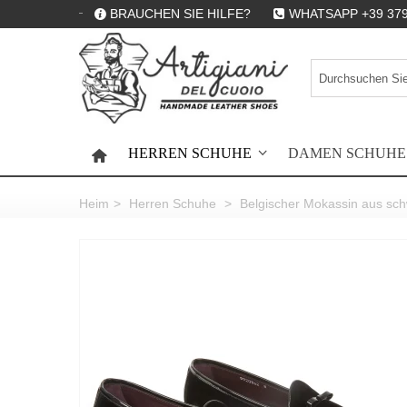
BRAUCHEN SIE HILFE?
WHATSAPP +39 379
HERREN SCHUHE
DAMEN SCHUHE
HOME
Heim
>
Herren Schuhe
>
Belgischer Mokassin aus schw