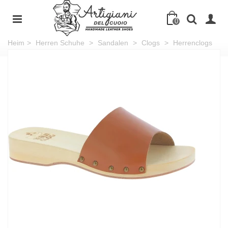
0
Heim
>
Herren Schuhe
>
Sandalen
>
Clogs
>
Herrenclogs
mit breitem Bund aus handgefertigtem kamelfarbenem Leder