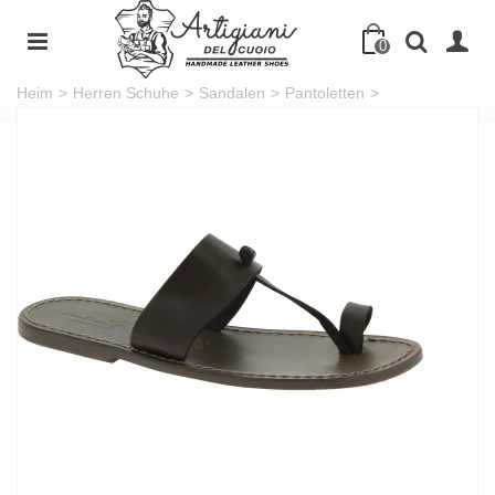
0
Heim
>
Herren Schuhe
>
Sandalen
>
Pantoletten
>
Schlammfarbene Flip-Flop-Ledersandalen für Herren in Italien
von Handgefertigt