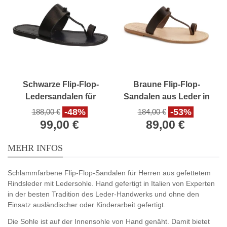
Schwarze Flip-Flop-
Braune Flip-Flop-
Ledersandalen für
Sandalen aus Leder in
Männer in Italien von
Italien von Hand
-48%
-53%
188,00 €
184,00 €
Hand gefertigt
gefertigt
99,00 €
89,00 €
MEHR INFOS
Schlammfarbene Flip-Flop-Sandalen für Herren aus gefettetem
Rindsleder mit Ledersohle. Hand gefertigt in Italien von Experten
in der besten Tradition des Leder-Handwerks und ohne den
Einsatz ausländischer oder Kinderarbeit gefertigt.
Die Sohle ist auf der Innensohle von Hand genäht. Damit bietet