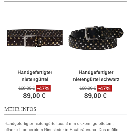
Handgefertigter
Handgefertigter
nietengürtel
nietengürtel schwarz
dunkelbraun leder
leder unisex
-47%
-47%
168,00 €
168,00 €
unisex
89,00 €
89,00 €
MEHR INFOS
Handgefertigter nietengürtel aus 3 mm dickem, gefettetem,
pflanzlich gegerbtem Rindsleder in Hautbräunung. Das geölte