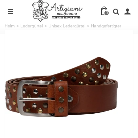
0
Heim
>
Ledergürtel
>
Unisex Ledergürtel
>
Handgefertigter
gürtel mit bunten Metallnieten unisex