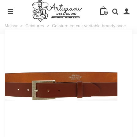
0
Maison
>
Ceintures
>
Ceinture en cuir veritable brandy avec
boucle rectangulaire en métal classique