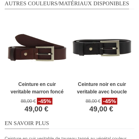
AUTRES COULEURS/MATÉRIAUX DISPONIBLES
Ceinture en cuir
Ceinture noir en cuir
veritable marron foncé
veritable avec boucle
avec boucle
rectangulaire en métal
-45%
-45%
88,00 €
88,00 €
rectangulaire en métal
classique
49,00 €
49,00 €
classique
EN SAVOIR PLUS
Ceinture en cuir veritable de taureau tanné au végétal couleur