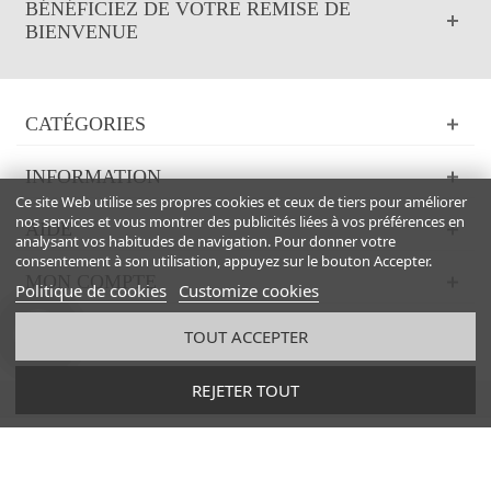
BÉNÉFICIEZ DE VOTRE REMISE DE
BIENVENUE
CATÉGORIES
INFORMATION
Ce site Web utilise ses propres cookies et ceux de tiers pour améliorer
nos services et vous montrer des publicités liées à vos préférences en
AIDE
analysant vos habitudes de navigation. Pour donner votre
consentement à son utilisation, appuyez sur le bouton Accepter.
MON COMPTE
Politique de cookies
Customize cookies
ARTISANS DU CUIR
TOUT ACCEPTER
REJETER TOUT
© 2024 Powered by Italian Boutique™. All Rights Reserved