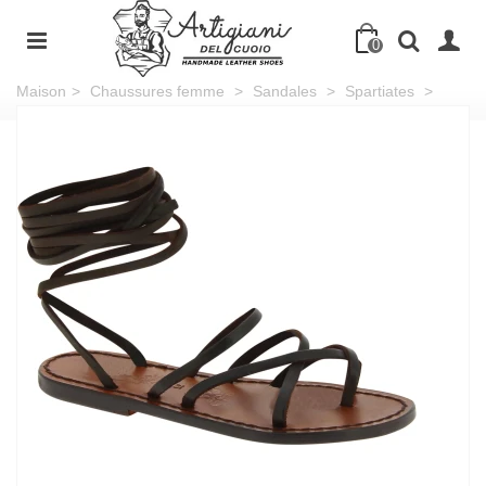
0
Maison
>
Chaussures femme
>
Sandales
>
Spartiates
>
Sandales spartiates en cuir marron foncé artisanales fait en Italie