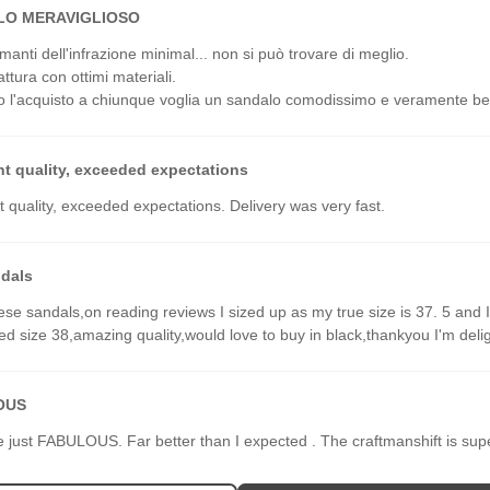
LO MERAVIGLIOSO
amanti dell'infrazione minimal... non si può trovare di meglio.
ttura con ottimi materiali.
o l'acquisto a chiunque voglia un sandalo comodissimo e veramente bel
nt quality, exceeded expectations
t quality, exceeded expectations. Delivery was very fast.
dals
hese sandals,on reading reviews I sized up as my true size is 37. 5 and I
d size 38,amazing quality,would love to buy in black,thankyou I'm deli
OUS
 just FABULOUS. Far better than I expected . The craftmanshift is sup