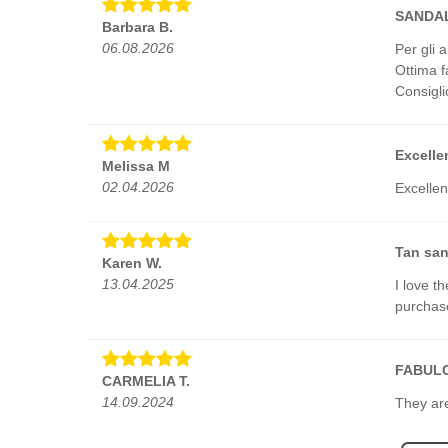
SANDA
Barbara B.
06.08.2026
Per gli 
Ottima fa
Consigli
Excelle
Melissa M
02.04.2026
Excellen
Tan san
Karen W.
13.04.2025
I love t
purchase
FABUL
CARMELIA T.
14.09.2024
They are