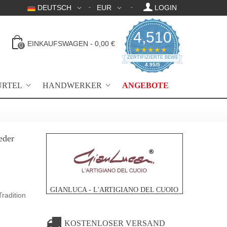
DEUTSCH
EUR
LOGIN
4,510
EINKAUFSWAGEN
-
0,00 €
0
4.95 Sternebewertu
★★★★★
ZERTIFIZIERTE BEWERTUNGEN
4.95/5
ÜRTEL
HANDWERKER
ANGEBOTE
eder
GIANLUCA - L'ARTIGIANO DEL CUOIO
Tradition
KOSTENLOSER VERSAND