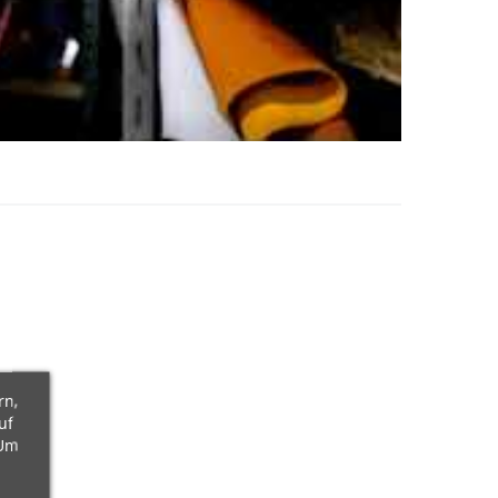
rn,
uf
 Um