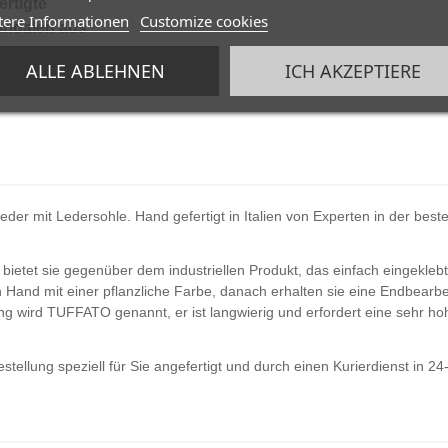
rtigte
tere Informationen
Customize cookies
Sandalen aus
 Leder
-48%
ALLE ABLEHNEN
ICH AKZEPTIERE
0 €
eder mit Ledersohle. Hand gefertigt in Italien von Experten in der be
bietet sie gegenüber dem industriellen Produkt, das einfach eingeklebt 
n Hand mit einer pflanzliche Farbe, danach erhalten sie eine Endbearb
ng wird TUFFATO genannt, er ist langwierig und erfordert eine sehr hoh
ellung speziell für Sie angefertigt und durch einen Kurierdienst in 24