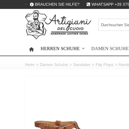
BRAUCHEN SIE HILFE?
WHATSAPP +39 379
HERREN SCHUHE
DAMEN SCHUHE
HOME
Heim
>
Damen Schuhe
>
Sandalen
>
Flip Flops
>
Handg