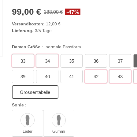
99,00 €
-47%
188,00 €
Versandkosten:
12,00 €
Lieferung:
3/5 Tage
Damen Größe :
normale Passform
33
34
35
36
37
39
40
41
42
43
Grössentabelle
Sohle :
Leder
Gummi