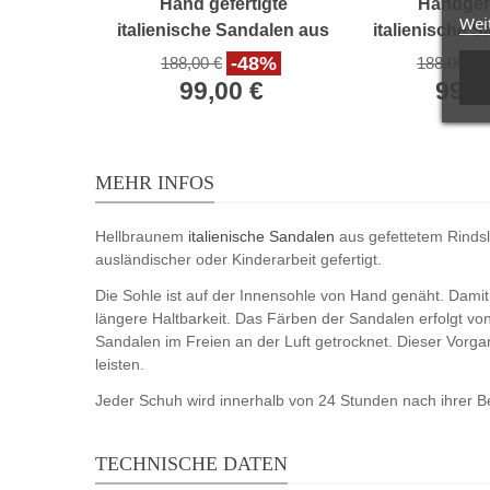
Hand gefertigte
Handgefe
Wei
italienische Sandalen aus
italienische 
dunkelbraunem Leder
Schwarz
-48%
188,00 €
188,00 €
99,00 €
99,0
MEHR INFOS
Hellbraunem
italienische Sandalen
aus gefettetem Rindsl
ausländischer oder Kinderarbeit gefertigt.
Die Sohle ist auf der Innensohle von Hand genäht. Damit 
längere Haltbarkeit. Das Färben der Sandalen erfolgt vo
Sandalen im Freien an der Luft getrocknet. Dieser Vorga
leisten.
Jeder Schuh wird innerhalb von 24 Stunden nach ihrer Best
TECHNISCHE DATEN