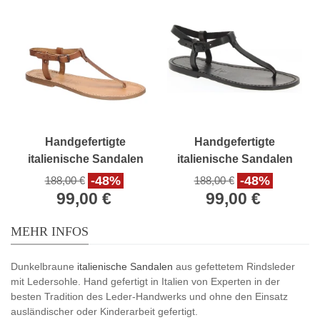
Handgefertigte
Handgefertigte
italienische Sandalen
italienische Sandalen
aus hellbraunem Leder
aus Schwarz Leder
-48%
-48%
188,00 €
188,00 €
99,00 €
99,00 €
MEHR INFOS
Dunkelbraune
italienische Sandalen
aus gefettetem Rindsleder
mit Ledersohle. Hand gefertigt in Italien von Experten in der
besten Tradition des Leder-Handwerks und ohne den Einsatz
ausländischer oder Kinderarbeit gefertigt.