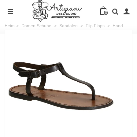
0
Heim
>
Damen Schuhe
>
Sandalen
>
Flip Flops
>
Hand
gefertigte italienische Sandalen aus dunkelbraunem Leder