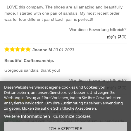
I LOVE this company. The shoes are all amazing and beautifully
made. I started with one pair of sandals. My most recent order
was for four different pairs! Each pair is perfect!!
War diese Bewertung hilfreich?
(
0
)
(
0
)
Joanne M
20.01.2023
Beautiful Craftsmanship.
Gorgeous sandals, thank you!
War diese Bewertung hilfreich?
Diese Website verwendet eigene Cookies und Cookies von
(
0
)
(
0
)
Drittanbietern, um unsereDienste zu verbessern. Und zeigen Sie
Werbung in Bezug auf Ihre Vorlieben, indem Sie Ihre Gewohnheiten
Narelle P
21.12.2022
analysieren navigation. Um Ihre Zustimmung zu seiner Verwendung
zu geben, klicken Sie auf die Schaltfläche Akzeptieren.
Italian’s make the best leather sandals.
Weitere Informationen
Customize cookies
Absolutely thrilled with my purchases. I bought similar handmade
sandals in Sam Giminano 5 years ago which I’ve almost worn out
ICH AKZEPTIERE