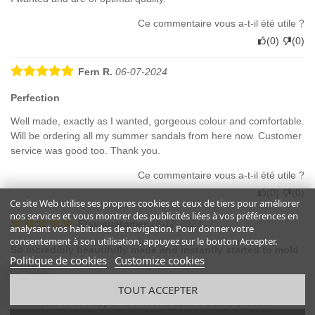
Ce commentaire vous a-t-il été utile ?
(
0
)
(
0
)
Fern R.
06-07-2024
Perfection
Well made, exactly as I wanted, gorgeous colour and comfortable.
Will be ordering all my summer sandals from here now. Customer
service was good too. Thank you.
Ce commentaire vous a-t-il été utile ?
(
0
)
(
0
)
Ce site Web utilise ses propres cookies et ceux de tiers pour améliorer
nos services et vous montrer des publicités liées à vos préférences en
Etsy customer
16-12-2023
analysant vos habitudes de navigation. Pour donner votre
consentement à son utilisation, appuyez sur le bouton Accepter.
So incredibly beautifully made and instantly started to mold
Politique de cookies
Customize cookies
to
So incredibly beautifully made and instantly started to mold to my
TOUT ACCEPTER
feet. Couldn't be happier to invest is such a quality product.