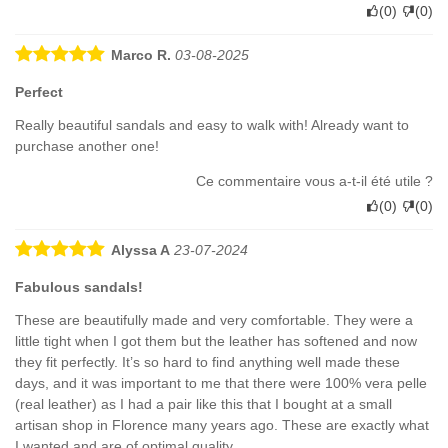
(
0
)
(
0
)
Marco R.
03-08-2025
Perfect
Really beautiful sandals and easy to walk with! Already want to
purchase another one!
Ce commentaire vous a-t-il été utile ?
(
0
)
(
0
)
Alyssa A
23-07-2024
Fabulous sandals!
These are beautifully made and very comfortable. They were a
little tight when I got them but the leather has softened and now
they fit perfectly. It’s so hard to find anything well made these
days, and it was important to me that there were 100% vera pelle
(real leather) as I had a pair like this that I bought at a small
artisan shop in Florence many years ago. These are exactly what
I wanted and are of optimal quality.