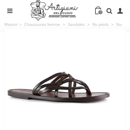
0
Maison
>
Chaussures femme
>
Sandales
>
Nu pieds
>
Nu-
pieds tongs pour femme en cuir tête de maure travaillé à la main