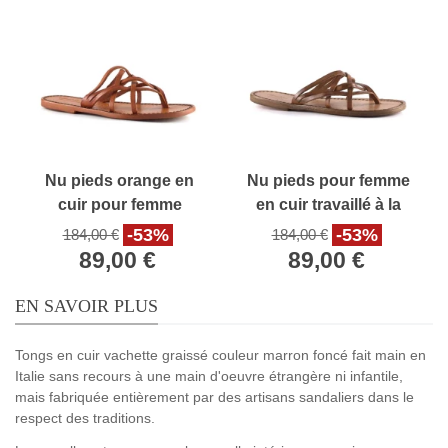
Nu pieds orange en
Nu pieds pour femme
cuir pour femme
en cuir travaillé à la
travaillées à la main en
main en Italie
-53%
-53%
184,00 €
184,00 €
Italie
89,00 €
89,00 €
EN SAVOIR PLUS
Tongs en cuir vachette graissé couleur marron foncé fait main en
Italie sans recours à une main d'oeuvre étrangère ni infantile,
mais fabriquée entièrement par des artisans sandaliers dans le
respect des traditions.