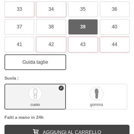
33
34
35
36
37
38
39
40
41
42
43
44
Guida taglie
Suola :
cuoio
gomma
Fatti a mano in 24h
AGGIUNGI AL CARRELLO