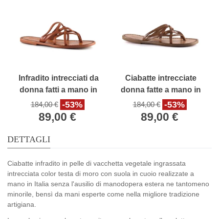
Infradito intrecciati da
Ciabatte intrecciate
donna fatti a mano in
donna fatte a mano in
pelle arancio con suola
cuoio antico e suola in
-53%
-53%
184,00 €
184,00 €
in cuoio
cuoio
89,00 €
89,00 €
DETTAGLI
Ciabatte infradito in pelle di vacchetta vegetale ingrassata
intrecciata color testa di moro con suola in cuoio realizzate a
mano in Italia senza l'ausilio di manodopera estera ne tantomeno
minorile, bensì da mani esperte come nella migliore tradizione
artigiana.