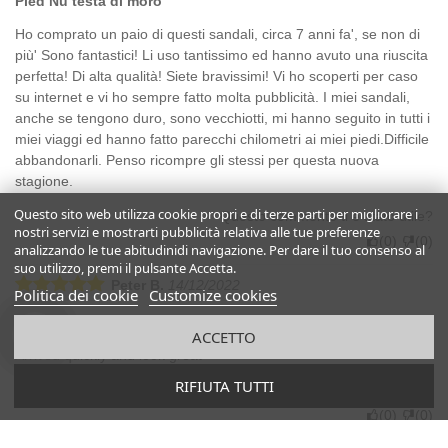
Pied Nu testa di moro
Ho comprato un paio di questi sandali, circa 7 anni fa', se non di
più' Sono fantastici! Li uso tantissimo ed hanno avuto una riuscita
perfetta! Di alta qualità! Siete bravissimi! Vi ho scoperti per caso
su internet e vi ho sempre fatto molta pubblicità. I miei sandali,
anche se tengono duro, sono vecchiotti, mi hanno seguito in tutti i
miei viaggi ed hanno fatto parecchi chilometri ai miei piedi.Difficile
abbandonarli. Penso ricompre gli stessi per questa nuova
stagione.
Questo sito web utilizza cookie propri e di terze parti per migliorare i
Questo commento ti è stato utile?
nostri servizi e mostrarti pubblicità relativa alle tue preferenze
(
0
)
(
0
)
analizzando le tue abitudinidi navigazione. Per dare il tuo consenso al
suo utilizzo, premi il pulsante Accetta.
Peter B.
14/12/2022
Politica dei cookie
Customize cookies
Great company and wonderful footwear
ACCETTO
Arrived quickly and look great
RIFIUTA TUTTI
Questo commento ti è stato utile?
(
0
)
(
0
)