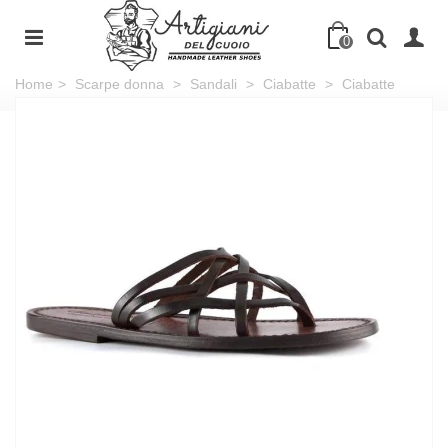
0
Home
>
Scarpe donna
>
Sandali
>
Ciabatte
>
Ciabatte
infradito donna fatti a mano in pelle moro intrecciata