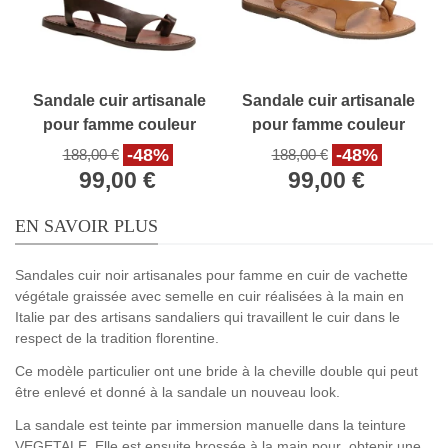
Sandale cuir artisanale
Sandale cuir artisanale
pour famme couleur
pour famme couleur
tête de maure
marron claire
-48%
-48%
188,00 €
188,00 €
99,00 €
99,00 €
EN SAVOIR PLUS
Sandales cuir noir artisanales pour famme en cuir de vachette
végétale graissée avec semelle en cuir réalisées à la main en
Italie par des artisans sandaliers qui travaillent le cuir dans le
respect de la tradition florentine.
Ce modèle particulier ont une bride à la cheville double qui peut
être enlevé et donné à la sandale un nouveau look.
La sandale est teinte par immersion manuelle dans la teinture
VEGETALE. Elle est ensuite brossée à la main pour obtenir une