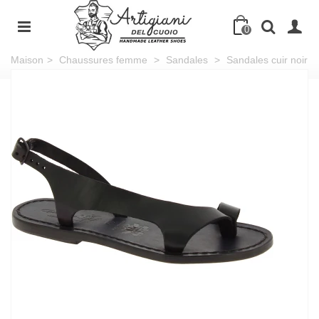
0
Maison
>
Chaussures femme
>
Sandales
>
Sandales cuir noir
femme artisanale fait main en Italie