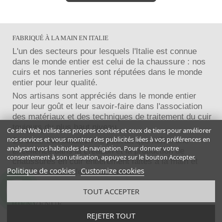
FABRIQUÉ À LA MAIN EN ITALIE
L'un des secteurs pour lesquels l'Italie est connue
dans le monde entier est celui de la chaussure : nos
cuirs et nos tanneries sont réputées dans le monde
entier pour leur qualité.
Nos artisans sont appréciés dans le monde entier
pour leur goût et leur savoir-faire dans l'association
des matériaux et des techniques de traitement du cuir
toujours du plus haut niveau.
Ce site Web utilise ses propres cookies et ceux de tiers pour améliorer
nos services et vous montrer des publicités liées à vos préférences en
De cette combinaison ne pouvait que naître une
analysant vos habitudes de navigation. Pour donner votre
excellence dans la création et la production de
consentement à son utilisation, appuyez sur le bouton Accepter.
chaussures en cuir entièrement faites à la main et
Politique de cookies
Customize cookies
appréciées dans le monde entier.
TOUT ACCEPTER
BÉNÉFICIEZ DE VOTRE REMISE DE
BIENVENUE
REJETER TOUT