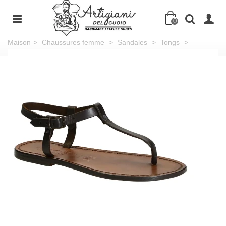
0
Maison
>
Chaussures femme
>
Sandales
>
Tongs
>
Sandales cuir femmes marron travaillées à la main