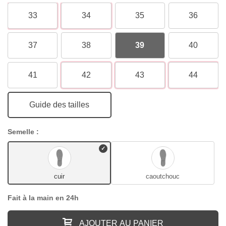
33
34
35
36
37
38
39
40
41
42
43
44
Guide des tailles
Semelle :
cuir
caoutchouc
Fait à la main en 24h
AJOUTER AU PANIER