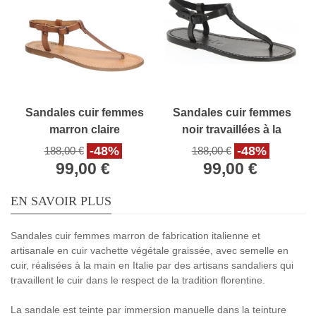
Sandales cuir femmes
Sandales cuir femmes
marron claire
noir travaillées à la
travaillées à la main
main
-48%
-48%
188,00 €
188,00 €
99,00 €
99,00 €
EN SAVOIR PLUS
Sandales cuir femmes marron de fabrication italienne et
artisanale en cuir vachette végétale graissée, avec semelle en
cuir, réalisées à la main en Italie par des artisans sandaliers qui
travaillent le cuir dans le respect de la tradition florentine.
La sandale est teinte par immersion manuelle dans la teinture