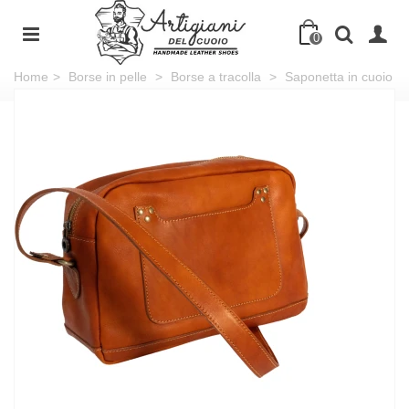
0
Home
>
Borse in pelle
>
Borse a tracolla
>
Saponetta in cuoio
conciato al vegetale fatta a mano in Italia