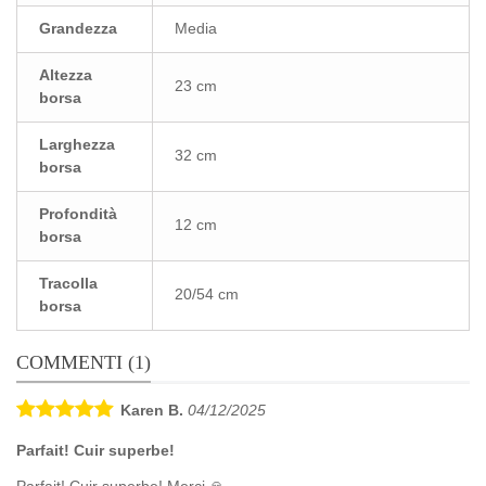
Grandezza
Media
Altezza
23 cm
borsa
Larghezza
32 cm
borsa
Profondità
12 cm
borsa
Tracolla
20/54 cm
borsa
COMMENTI (1)
Karen B.
04/12/2025
Parfait! Cuir superbe!
Parfait! Cuir superbe! Merci 🙏