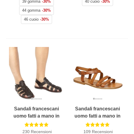
39 gomma
-30%
40 cuoio
-30%
44 gomma
-30%
46 cuoio
-30%
Sandali francescani
Sandali francescani
uomo fatti a mano in
uomo fatti a mano in
pelle color testa di
pelle color cuoio
moro
antico
230
Recensioni
109
Recensioni