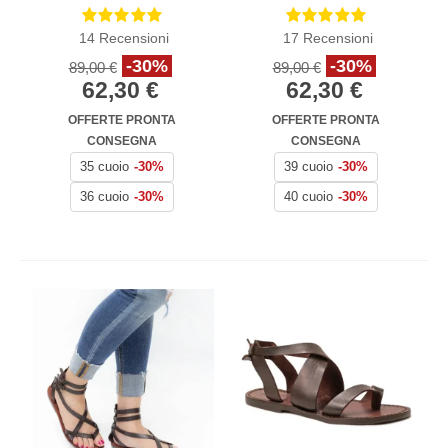
pelle moro intrecciata
intrecciata nero con
suola in cuoio
14
Recensioni
17
Recensioni
-30%
-30%
89,00 €
89,00 €
62,30 €
62,30 €
OFFERTE PRONTA
OFFERTE PRONTA
CONSEGNA
CONSEGNA
35 cuoio
-30%
39 cuoio
-30%
36 cuoio
-30%
40 cuoio
-30%