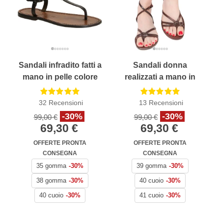
Sandali infradito fatti a
Sandali donna
mano in pelle colore
realizzati a mano in
testa di moro
pelle color testa di
moro
32
Recensioni
13
Recensioni
-30%
-30%
99,00 €
99,00 €
69,30 €
69,30 €
OFFERTE PRONTA
OFFERTE PRONTA
CONSEGNA
CONSEGNA
35 gomma
-30%
39 gomma
-30%
38 gomma
-30%
40 cuoio
-30%
40 cuoio
-30%
41 cuoio
-30%