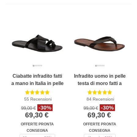
Ciabatte infradito fatti
Infradito uomo in pelle
a mano in Italia in pelle
testa di moro fatti a
nero intrecciata
mano
sull'alluce
55
Recensioni
84
Recensioni
-30%
-30%
99,00 €
99,00 €
69,30 €
69,30 €
OFFERTE PRONTA
OFFERTE PRONTA
CONSEGNA
CONSEGNA