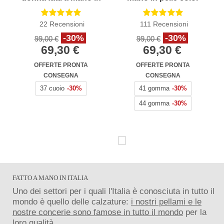
pelle colore testa di
cuoio antico
moro
22
Recensioni
111
Recensioni
-30%
-30%
99,00 €
99,00 €
69,30 €
69,30 €
OFFERTE PRONTA
OFFERTE PRONTA
CONSEGNA
CONSEGNA
37 cuoio
-30%
41 gomma
-30%
44 gomma
-30%
FATTO A MANO IN ITALIA
Uno dei settori per i quali l'Italia è conosciuta in tutto il
mondo è quello delle calzature:
i nostri pellami e le
nostre concerie sono famose in tutto il mondo
per la
loro qualità.