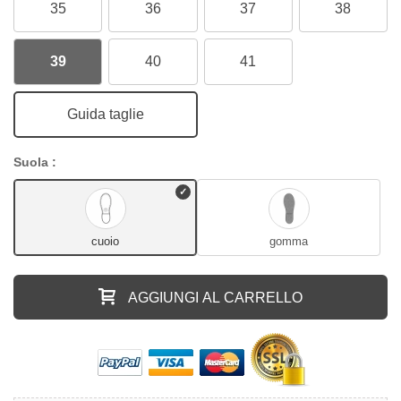
35
36
37
38
39
40
41
Guida taglie
Suola :
cuoio
gomma
AGGIUNGI AL CARRELLO