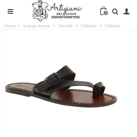
0
Home
>
Scarpe donna
>
Sandali
>
Ciabatte
>
Ciabatte
infradito artigianali donna in pelle marrone