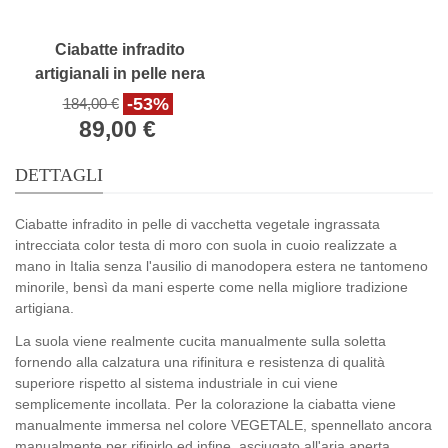
Ciabatte infradito
artigianali in pelle nera
con fibbia
-53%
184,00 €
89,00 €
DETTAGLI
Ciabatte infradito in pelle di vacchetta vegetale ingrassata
intrecciata color testa di moro con suola in cuoio realizzate a
mano in Italia senza l'ausilio di manodopera estera ne tantomeno
minorile, bensì da mani esperte come nella migliore tradizione
artigiana.
La suola viene realmente cucita manualmente sulla soletta
fornendo alla calzatura una rifinitura e resistenza di qualità
superiore rispetto al sistema industriale in cui viene
semplicemente incollata. Per la colorazione la ciabatta viene
manualmente immersa nel colore VEGETALE, spennellato ancora
manualmente per rifinirlo ed infine, asciugato all'aria aperta.