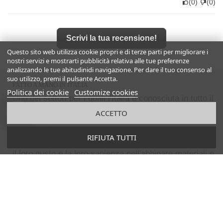
(
0
)
(
0
)
Scrivi la tua recensione!
Questo sito web utilizza cookie propri e di terze parti per migliorare i
nostri servizi e mostrarti pubblicità relativa alle tue preferenze
analizzando le tue abitudinidi navigazione. Per dare il tuo consenso al
suo utilizzo, premi il pulsante Accetta.
FATTO A MANO IN ITALIA
Politica dei cookie
Customize cookies
Uno dei settori per i quali l'Italia è conosciuta in tutto il
mondo è quello delle calzature:
i nostri pellami e le
ACCETTO
nostre concerie sono famose in tutto il mondo
per la
loro qualità.
RIFIUTA TUTTI
I nostri
artigiani
sono apprezzati in tutto il mondo per
il loro gusto e la loro sapienza nell'abbinare materiali e
tecniche di lavorazione della pelle
sempre di altissimo
livello.
Da questo binomio non poteva che
nascere una
eccellenza nella creazione e produzione
di
calzature in pelle interamente realizzate a mano
apprezzata in tutto il mondo.