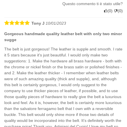
Questo commento ti è stato utile?
(
0
)
(
0
)
Tony J
10/01/2023
Gorgeous handmade quality leather belt with only two minor
sugge
The belt is just gorgeous! The leather is supple and smooth. I rate
it 5 stars because it's just beautiful. I would only make two
suggestions: 1. Make the hardware all brass hardware - both with
the chrome or nickel finish or the brass satin or polished finishes -
and 2. Make the leather thicker - I remember when leather belts
were of such amazing quality (thick and supple), and, although
this belt is certainly gorgeous, I would only suggest to the
company to use thicker pieces of leather, if possible, and to use
those quality pieces of hardware to really give the belt a luxurious
look and feel. As it is, however, the belt is certainly more luxurious
than the salvatore ferragamo belt that I own with a reversible
buckle. This belt would only shine more if those two details of
quality would be incorporated into the belt. It's definitely worth the
purchase price! Thank you, Artigiani del Cuoio! I love my belt so