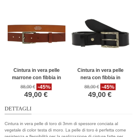
Cintura in vera pelle
Cintura in vera pelle
marrone con fibbia in
nera con fibbia in
metallo rettangolare
metallo rettangolare
-45%
-45%
88,00 €
88,00 €
49,00 €
49,00 €
DETTAGLI
Cintura in vera pelle di toro di 3mm di spessore conciata al
vegetale di color testa di moro. La pelle di toro è perfetta come
resistenza e flessibilità per la realizzazione di cinture fatte per