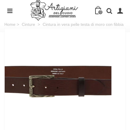
0
Home
>
Cinture
>
Cintura in vera pelle testa di moro con fibbia
in metallo rettangolare