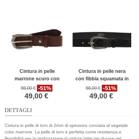
Cintura in pelle
Cintura in pelle nera
marrone scuro con
con fibbia squamata in
fibbia squamata in
metallo
-51%
-51%
98,00 €
98,00 €
metallo
49,00 €
49,00 €
DETTAGLI
Cintura in pelle di toro di 2mm di spessore conciata al vegetale
color marrone. La pelle di toro è perfetta come resistenza e
flessibilità per la realizzazione di cinture fatte per durare nel