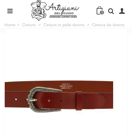
0
Home
>
Cinture
>
Cinture in pelle donna
>
Cintura da donna
in pelle marrone con fibbia squamata in metallo