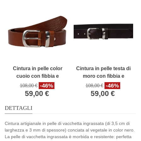
Cintura in pelle color
Cintura in pelle testa di
cuoio con fibbia e
moro con fibbia e
passante in metallo
passante in metallo
-46%
-46%
108,00 €
108,00 €
59,00 €
59,00 €
DETTAGLI
Cintura artigianale in pelle di vacchetta ingrassata (di 3,5 cm di
larghezza e 3 mm di spessore) conciata al vegetale in color nero.
La pelle di vacchetta ingrassata è morbida e resistente: perfetta