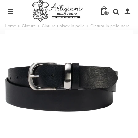
0
Home
>
Cinture
>
Cinture unisex in pelle
>
Cintura in pelle nera
con fibbia e passante in metallo