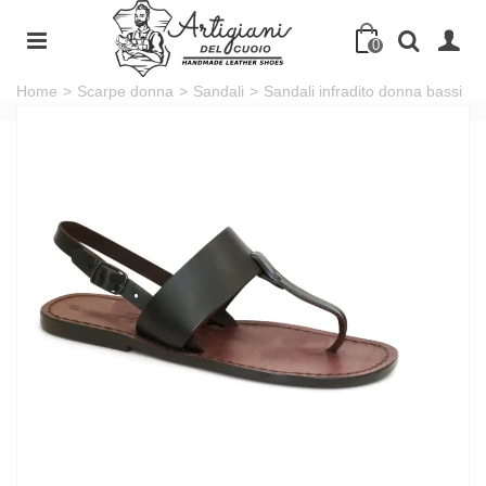
0
Home
>
Scarpe donna
>
Sandali
>
Sandali infradito donna bassi
in pelle testa di moro