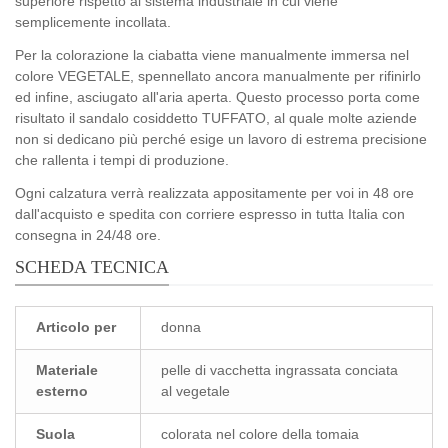
superiore rispetto al sistema industriale in cui viene
semplicemente incollata.
Per la colorazione la ciabatta viene manualmente immersa nel
colore VEGETALE, spennellato ancora manualmente per rifinirlo
ed infine, asciugato all'aria aperta. Questo processo porta come
risultato il sandalo cosiddetto TUFFATO, al quale molte aziende
non si dedicano più perché esige un lavoro di estrema precisione
che rallenta i tempi di produzione.
Ogni calzatura verrà realizzata appositamente per voi in 48 ore
dall'acquisto e spedita con corriere espresso in tutta Italia con
consegna in 24/48 ore.
SCHEDA TECNICA
Articolo per
donna
Materiale
pelle di vacchetta ingrassata conciata
esterno
al vegetale
Suola
colorata nel colore della tomaia