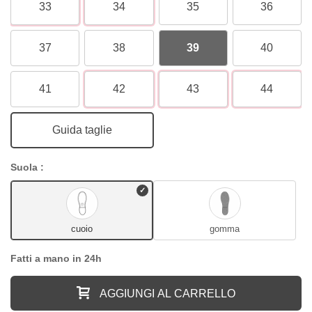
33
34
35
36
37
38
39
40
41
42
43
44
Guida taglie
Suola :
cuoio
gomma
Fatti a mano in 24h
AGGIUNGI AL CARRELLO