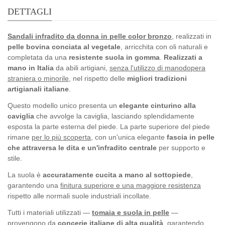
DETTAGLI
Sandali infradito da donna in pelle color bronzo
, realizzati in
pelle bovina conciata al vegetale
, arricchita con oli naturali e
completata da una
resistente suola in gomma
.
Realizzati a
mano in Italia
da abili artigiani,
senza l'utilizzo di manodopera
straniera o minorile
, nel rispetto delle
migliori tradizioni
artigianali italiane
.
Questo modello unico presenta un
elegante cinturino alla
caviglia
che avvolge la caviglia, lasciando splendidamente
esposta la parte esterna del piede. La parte superiore del piede
rimane
per lo più scoperta
, con un'unica elegante
fascia in pelle
che attraversa le dita e un'infradito centrale
per supporto e
stile.
La suola è
accuratamente cucita a mano al sottopiede
,
garantendo una
finitura superiore e una maggiore resistenza
rispetto alle normali suole industriali incollate.
Tutti i materiali utilizzati —
tomaia e suola in pelle
—
provengono da
concerie italiane di alta qualità
, garantendo