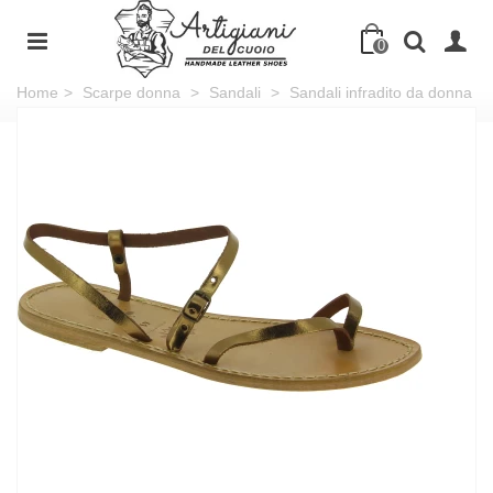
0
Home
>
Scarpe donna
>
Sandali
>
Sandali infradito da donna
in pelle color bronzo - Fatti a mano in Italia