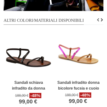
ALTRI COLORI/MATERIALI DISPONIBILI
Sandali schiava
Sandali infradito donna
infradito da donna
bicolore fucsia e cuoio
color testa di moro
-48%
188,00 €
-48%
188,00 €
99,00 €
99,00 €