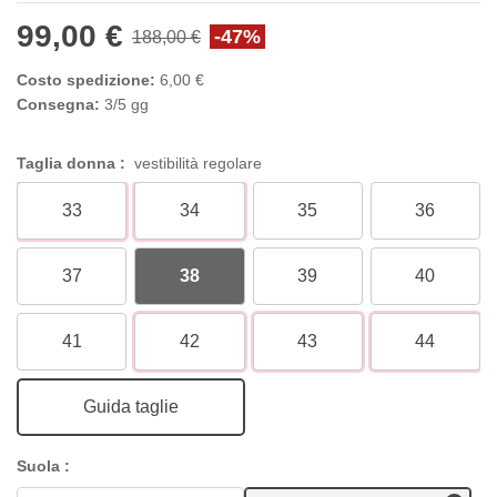
99,00 €
-47%
188,00 €
Costo spedizione:
6,00 €
Consegna:
3/5 gg
Taglia donna :
vestibilità regolare
33
34
35
36
37
38
39
40
41
42
43
44
Guida taglie
Suola :