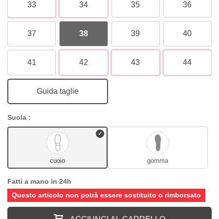
33
34
35
36
37
38
39
40
41
42
43
44
Guida taglie
Suola :
cuoio
gomma
Fatti a mano in 24h
Questo articolo non potrà essere sostituito o rimborsato
AGGIUNGI AL CARRELLO