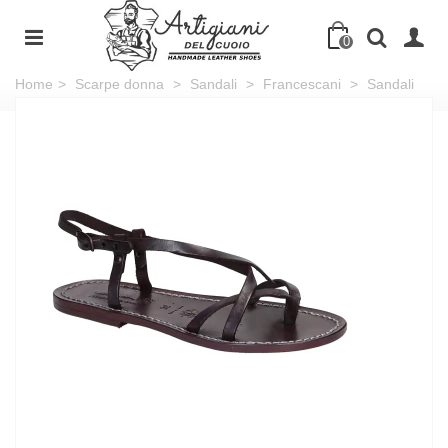
0
Home
>
Scarpe donna
>
Sandali
>
Francescani
>
Sandali
cuoio artigianali donna in pelle color prugna