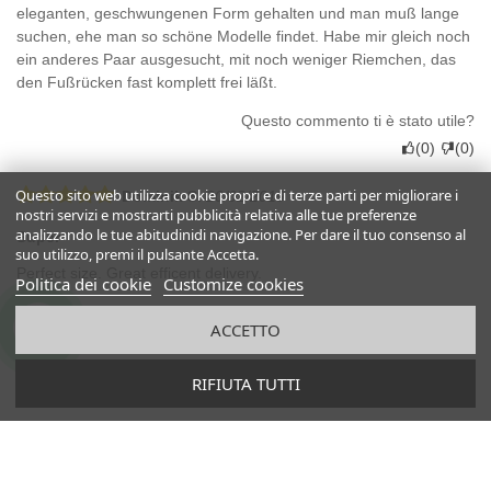
eleganten, geschwungenen Form gehalten und man muß lange
suchen, ehe man so schöne Modelle findet. Habe mir gleich noch
ein anderes Paar ausgesucht, mit noch weniger Riemchen, das
den Fußrücken fast komplett frei läßt.
Questo commento ti è stato utile?
(
0
)
(
0
)
Questo sito web utilizza cookie propri e di terze parti per migliorare i
Dominik S.
20/02/2019
nostri servizi e mostrarti pubblicità relativa alle tue preferenze
analizzando le tue abitudinidi navigazione. Per dare il tuo consenso al
Super
suo utilizzo, premi il pulsante Accetta.
Perfect size. Great efficent delivery.
Politica dei cookie
Customize cookies
Questo commento ti è stato utile?
ACCETTO
(
0
)
(
0
)
RIFIUTA TUTTI
Kerstin M
20/02/2019
Super
Perfect size. Great efficent delivery.