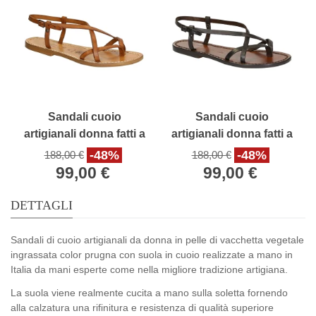
Sandali cuoio
Sandali cuoio
artigianali donna fatti a
artigianali donna fatti a
mano in pelle colore
mano in pelle testa di
-48%
-48%
188,00 €
188,00 €
cuoio antico
moro
99,00 €
99,00 €
DETTAGLI
Sandali di cuoio artigianali da donna in pelle di vacchetta vegetale
ingrassata color prugna con suola in cuoio realizzate a mano in
Italia da mani esperte come nella migliore tradizione artigiana.
La suola viene realmente cucita a mano sulla soletta fornendo
alla calzatura una rifinitura e resistenza di qualità superiore