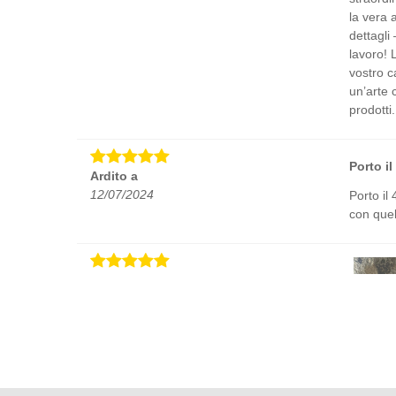
la vera a
dettagli
lavoro! 
vostro c
un’arte 
prodotti
Porto il
Ardito a
12/07/2024
Porto il
con quel
Elvis V
16/06/2024