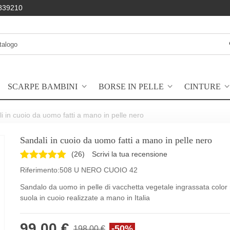
839210
SCARPE BAMBINI
BORSE IN PELLE
CINTURE
i in cuoio da uomo fatti a mano in pelle nero
Sandali in cuoio da uomo fatti a mano in pelle nero
(
26
)
Scrivi la tua recensione
Riferimento:
508 U NERO CUOIO 42
Sandalo da uomo in pelle di vacchetta vegetale ingrassata color
suola in cuoio realizzate a mano in Italia
99,00 €
-50%
198,00 €