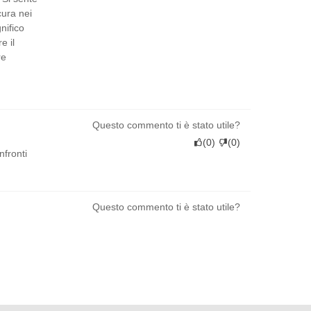
cura nei
nifico
e il
re
Questo commento ti è stato utile?
(
0
)
(
0
)
nfronti
Questo commento ti è stato utile?
(
0
)
(
0
)