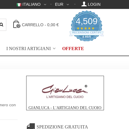
ITALIANO
EUR
LOGIN
4,509
CARRELLO
-
0,00 €
0
4.95 valutazione a 
★★★★★
RECENSIONI CERTIFICATE
4.95/5
I NOSTRI ARTIGIANI
OFFERTE
 nero con
GIANLUCA - L'ARTIGIANO DEL CUOIO
SPEDIZIONE GRATUITA