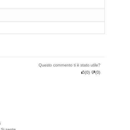
Questo commento ti è stato utile?
(
0
)
(
0
)
i
. Si sente