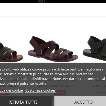
to sito web utilizza cookie propri e di terze parti per migliorare i
ri servizi e mostrarti pubblicità relativa alle tue preferenze
izzando le tue abitudinidi navigazione. Per dare il tuo consenso al
lle testa di
Sandali uomo fatti a mano
Sandali in
izzo, premi il pulsante Accetta.
o fatti a
in pelle color prugna
uomo fa
tica dei cookie
Customize cookies
no
-50%
198,00 €
198,00
-50%
99,00 €
99
0 €
RIFIUTA TUTTI
ACCETTO