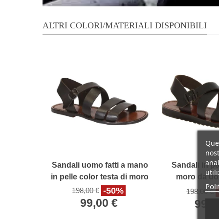
ALTRI COLORI/MATERIALI DISPONIBILI
Ques
nost
anal
Sandali uomo fatti a mano
Sandali in pe
util
in pelle color testa di moro
moro da uom
Poli
ma
-50%
198,00 €
198,00 €
99,00 €
99,0