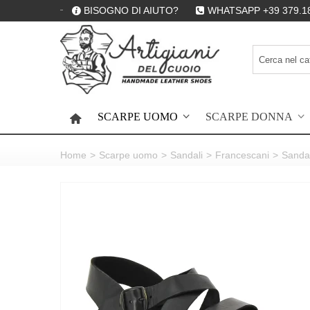
BISOGNO DI AIUTO?
WHATSAPP +39 379.1
SCARPE UOMO
SCARPE DONNA
HOME
Home
>
Scarpe uomo
>
Sandali
>
Francescani
>
Sandal