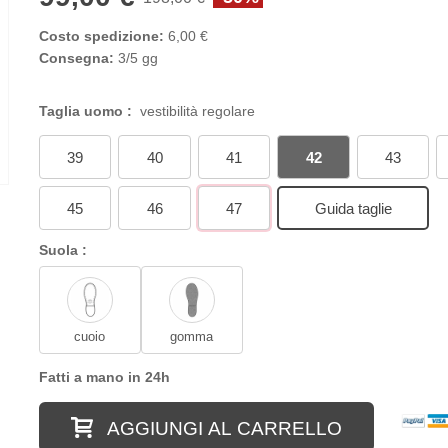
Costo spedizione:
6,00 €
Consegna:
3/5 gg
Taglia uomo :
vestibilità regolare
39
40
41
42
43
45
46
47
Guida taglie
Suola :
cuoio
gomma
Fatti a mano in 24h
AGGIUNGI AL CARRELLO