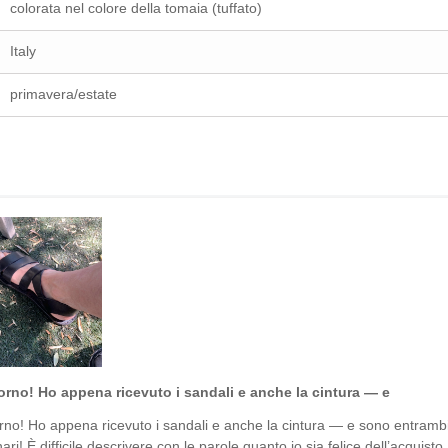
colorata nel colore della tomaia (tuffato)
Italy
primavera/estate
rno! Ho appena ricevuto i sandali e anche la cintura — e
no! Ho appena ricevuto i sandali e anche la cintura — e sono entramb
ari! È difficile descrivere con le parole quanto io sia felice dell’acquisto