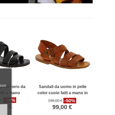
 suo
 pelle nero da
Sandali da uomo in pelle
tti a mano
color cuoio fatti a mano in
Italia
-50%
 €
-50%
198,00 €
,00 €
99,00 €