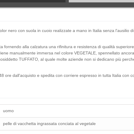
lor nero con suola in cuoio realizzate a mano in Italia senza l'ausili
fornendo alla calzatura una rifinitura e resistenza di qualità superiore r
 viene manualmente immersa nel colore VEGETALE, spennellato ancora ma
cosiddetto TUFFATO, al quale molte aziende non si dedicano più perché 
8 ore dall'acquisto e spedita con corriere espresso in tutta Italia con 
uomo
pelle di vacchetta ingrassata conciata al vegetale