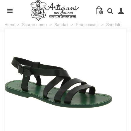
0
Home
>
Scarpe uomo
>
Sandali
>
Francescani
>
Sandali
cuoio uomo in pelle verde fatti a mano in Italia