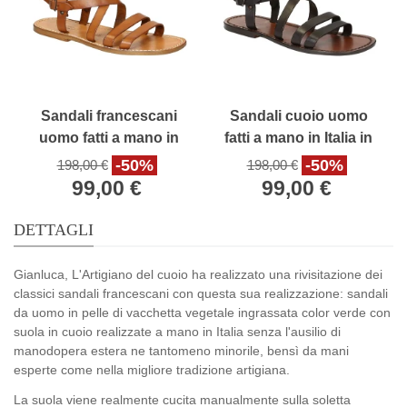
Sandali francescani
Sandali cuoio uomo
uomo fatti a mano in
fatti a mano in Italia in
pelle color cuoio antico
pelle color testa di
-50%
-50%
198,00 €
198,00 €
moro
99,00 €
99,00 €
DETTAGLI
Gianluca, L'Artigiano del cuoio ha realizzato una rivisitazione dei
classici sandali francescani con questa sua realizzazione: sandali
da uomo in pelle di vacchetta vegetale ingrassata color verde con
suola in cuoio realizzate a mano in Italia senza l'ausilio di
manodopera estera ne tantomeno minorile, bensì da mani
esperte come nella migliore tradizione artigiana.
La suola viene realmente cucita manualmente sulla soletta