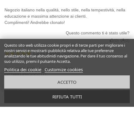
Negozio italiano nella qualità, nello stile, nella tempestività, nella
educazione e massima attenzione ai clienti.
Complimenti! Andrebbe clonato!
Questo commento ti è stato utile?
(
0
)
(
0
)
Questo sito web utilizza cookie propri e di terze parti per migliorare i
nostri servizi e mostrarti pubblicità relativa alle tue preferenze
Laura Faraldi
08/08/2013
analizzando le tue abitudinidi navigazione. Per dare il tuo consenso al
suo utilizzo, premi il pulsante Accetta.
Pelle morbidissima, calzata regolare.
Politica dei cookie
Customize cookies
OTTIMO PRODOTTO.
Grazie!
ACCETTO
Questo commento ti è stato utile?
RIFIUTA TUTTI
(
0
)
(
0
)
Gunhild G.
12/09/2025
Super
Sehr schöne Sandalen, Qualität bestens und passen mir in