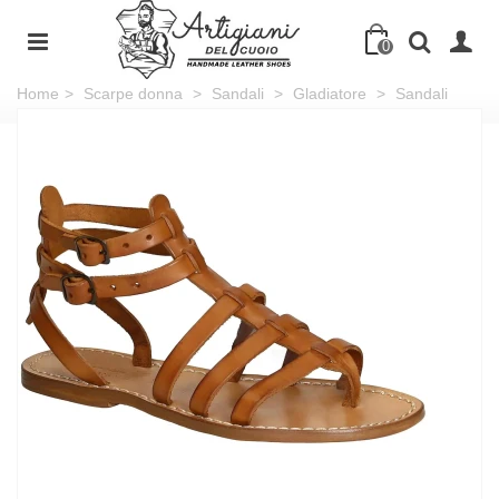
0
Home
>
Scarpe donna
>
Sandali
>
Gladiatore
>
Sandali
gladiatore in pelle colore cuoio antico fatti a mano in Italia