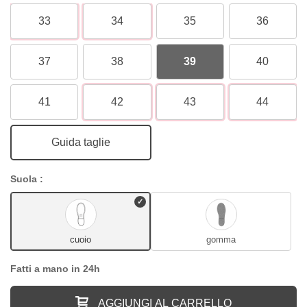
33
34
35
36
37
38
39
40
41
42
43
44
Guida taglie
Suola :
cuoio
gomma
Fatti a mano in 24h
AGGIUNGI AL CARRELLO