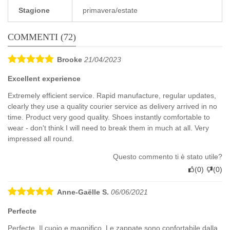
Stagione
primavera/estate
COMMENTI (72)
Brooke
21/04/2023
Excellent experience
Extremely efficient service. Rapid manufacture, regular updates,
clearly they use a quality courier service as delivery arrived in no
time. Product very good quality. Shoes instantly comfortable to
wear - don't think I will need to break them in much at all. Very
impressed all round.
Questo commento ti è stato utile?
(
0
)
(
0
)
Anne-Gaëlle S.
06/06/2021
Perfecte
Perfecte. Il cuoio e magnifico. Le zappate sono confortabile dalla