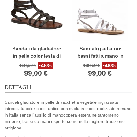
Sandali da gladiatore
Sandali gladiatore
in pelle color testa di
bassi fatti a mano in
moro fatti a mano in
Italia in pelle bianco
-48%
-48%
188,00 €
188,00 €
Italia
99,00 €
99,00 €
DETTAGLI
Sandali gladiatore in pelle di vacchetta vegetale ingrassata
intrecciata color cuoio antico con suola in cuoio realizzate a mano
in Italia senza l'ausilio di manodopera estera ne tantomeno
minorile, bensì da mani esperte come nella migliore tradizione
artigiana.