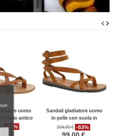
Sandali
in pelle 
204
 suo
adiatore uomo
Sandali gladiatore uomo
or cuoio antico
in pelle con suola in
gomma spessa
-53%
 €
-53%
204,00 €
,00 €
99,00 €