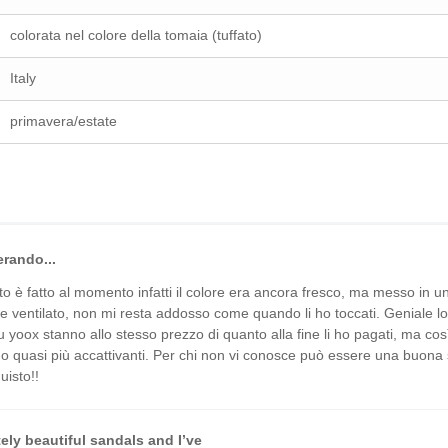
colorata nel colore della tomaia (tuffato)
Italy
primavera/estate
rando...
tto è fatto al momento infatti il colore era ancora fresco, ma messo in u
 e ventilato, non mi resta addosso come quando li ho toccati. Geniale l
u yoox stanno allo stesso prezzo di quanto alla fine li ho pagati, ma cos
o quasi più accattivanti. Per chi non vi conosce può essere una buona 
uisto!!
ely beautiful sandals and I’ve