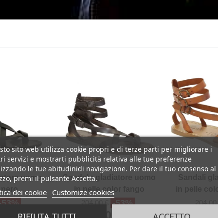
to sito web utilizza cookie propri e di terze parti per migliorare i
ri servizi e mostrarti pubblicità relativa alle tue preferenze
izzando le tue abitudinidi navigazione. Per dare il tuo consenso al
iatore uomo
Sandalo gladiatore uomo
Sandali gl
izzo, premi il pulsante Accetta.
e nero
in pelle color fango
in pelle col
tica dei cookie
Customize cookies
-53%
-53%
204,00 €
204,00
0 €
99,00 €
99
RIFIUTA TUTTI
ACCETTO