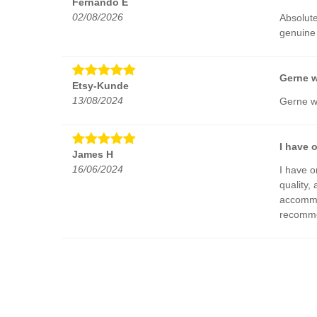
Fernando E
02/08/2026
Absolute
genuine 
Gerne w
Etsy-Kunde
13/08/2024
Gerne wi
I have 
James H
16/06/2024
I have o
quality, 
accommod
recommend
Exceed 
Robinson E
12/03/2024
Exceed 