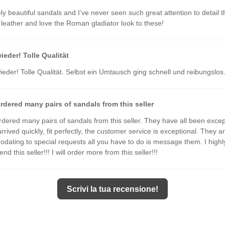
ly beautiful sandals and I’ve never seen such great attention to detail t
leather and love the Roman gladiator look to these!
ieder! Tolle Qualität
eder! Tolle Qualität. Selbst ein Umtausch ging schnell und reibungslos
ordered many pairs of sandals from this seller
rdered many pairs of sandals from this seller. They have all been excep
arrived quickly, fit perfectly, the customer service is exceptional. They a
ating to special requests all you have to do is message them. I highl
 this seller!!! I will order more from this seller!!!
expectations and I’m happy about the purchase
Scrivi la tua recensione!
expectations and I’m happy about the purchase