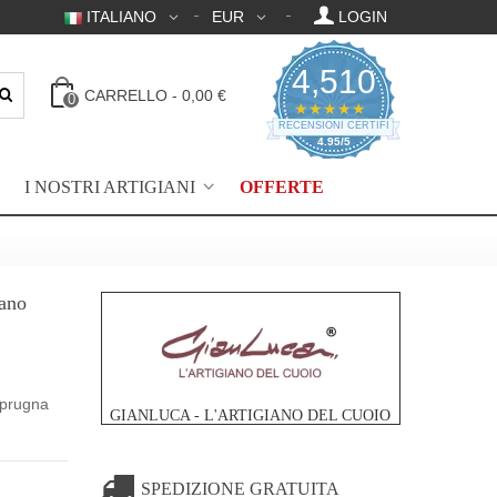
ITALIANO
EUR
LOGIN
4,510
CARRELLO
-
0,00 €
0
4.95 valutazione a 
★★★★★
RECENSIONI CERTIFICATE
4.95/5
I NOSTRI ARTIGIANI
OFFERTE
mano
 prugna
GIANLUCA - L'ARTIGIANO DEL CUOIO
SPEDIZIONE GRATUITA