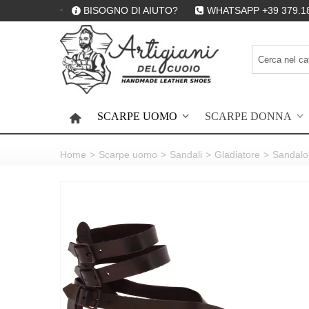
BISOGNO DI AIUTO?
WHATSAPP +39 379.1
SCARPE UOMO
SCARPE DONNA
HOME
Home
>
Scarpe uomo
>
Sandali
>
Gladiatore
>
Sandalo 