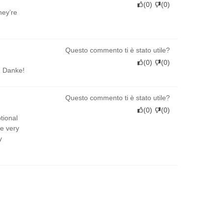
(
0
)
(
0
)
hey’re
Questo commento ti è stato utile?
(
0
)
(
0
)
. Danke!
Questo commento ti è stato utile?
(
0
)
(
0
)
tional
re very
y
Questo commento ti è stato utile?
(
0
)
(
0
)