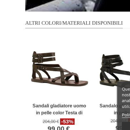
ALTRI COLORI/MATERIALI DISPONIBILI
Ques
nost
anal
Sandali gladiatore uomo
Sandalo glad
util
in pelle color Testa di
in pell
Poli
Moro
204,00 €
-53%
204,00 €
99,0
99,00 €