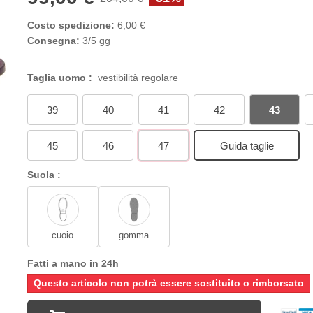
Costo spedizione:
6,00 €
Consegna:
3/5 gg
Taglia uomo :
vestibilità regolare
39
40
41
42
43
45
46
47
Guida taglie
Suola :
cuoio
gomma
Fatti a mano in 24h
Questo articolo non potrà essere sostituito o rimborsato