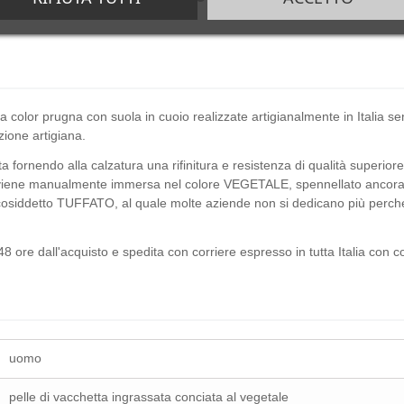
a color prugna con suola in cuoio realizzate artigianalmente in Italia 
zione artigiana.
fornendo alla calzatura una rifinitura e resistenza di qualità superiore r
 viene manualmente immersa nel colore VEGETALE, spennellato ancora ma
cosiddetto TUFFATO, al quale molte aziende non si dedicano più perché 
8 ore dall'acquisto e spedita con corriere espresso in tutta Italia con 
uomo
pelle di vacchetta ingrassata conciata al vegetale