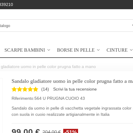
839210
SCARPE BAMBINI
BORSE IN PELLE
CINTURE
gladiatore uomo in pelle color prugna fatto a mano
Sandalo gladiatore uomo in pelle color prugna fatto a 
(
14
)
Scrivi la tua recensione
Riferimento:
564 U PRUGNA CUOIO 43
Sandalo da uomo in pelle di vacchetta vegetale ingrassata color
con suola in cuoio realizzate artigianalmente in Italia
99,00 €
-51%
204,00 €