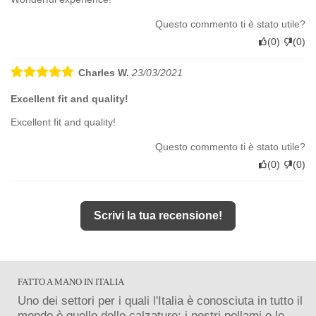
Questo commento ti è stato utile?
(
0
)
(
0
)
Charles W.
23/03/2021
Excellent fit and quality!
Excellent fit and quality!
Questo commento ti è stato utile?
(
0
)
(
0
)
Scrivi la tua recensione!
FATTO A MANO IN ITALIA
Uno dei settori per i quali l'Italia è conosciuta in tutto il
mondo è quello delle calzature:
i nostri pellami e le