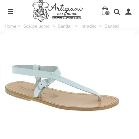
0
Home
>
Scarpe uomo
>
Sandali
>
Infradito
>
Sandali
infradito in pelle bianca fatti a mano