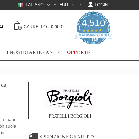
ITALIANO
EUR
LOGIN
4,510
CARRELLO
-
0,00 €
0
4.95 valutazione a 
★★★★★
RECENSIONI CERTIFICATE
4.95/5
I NOSTRI ARTIGIANI
OFFERTE
 da
FRATELLI BORGIOLI
to a mano
con suola
 in
SPEDIZIONE GRATUITA