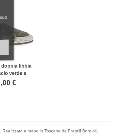
 suo
doppia fibbia
cio verde e
ntrecciato -
,00 €
i Borgioli
. Realizzato a mano in Toscana da Fratelli Borgioli,