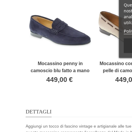
Ques
nost
anal
util
Poli
Mocassino penny in
Mocassino con
camoscio blu fatto a mano
pelle di cam
da Fratelli Borgioli
fatto a mano 
449,00 €
449,0
Borgi
DETTAGLI
Aggiungi un tocco di fascino vintage e artigianale alle tu