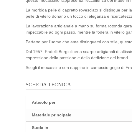
questo mocassino rappresenta l'eccellenza del Made in It
La morbida pelle di capretto rovesciato si distingue per la 
pelle di vitello donano un tocco di eleganza e ricercatezz
La lavorazione artigianale a mano su forma rotonda gara
impeccabile ad ogni passo, mentre la fodera in vitello gara
Perfetto per l'uomo che ama distinguersi con stile, quest
Dal 1957, Fratelli Borgioli crea scarpe artigianali di altiss
espressione della passione e della dedizione del brand.
Scegli il mocassino con nappine in camoscio grigio di Fratel
SCHEDA TECNICA
Articolo per
Materiale principale
Suola in