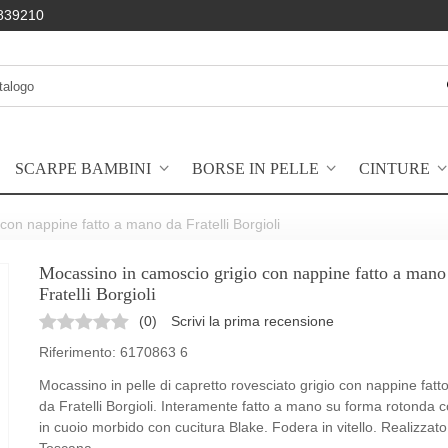
839210
SCARPE BAMBINI
BORSE IN PELLE
CINTURE
con nappine fatto a mano da Fratelli Borgioli
Mocassino in camoscio grigio con nappine fatto a mano
Fratelli Borgioli
(
0
)
Scrivi la prima recensione
Riferimento:
6170863 6
Mocassino in pelle di capretto rovesciato grigio con nappine fat
da Fratelli Borgioli. Interamente fatto a mano su forma rotonda 
in cuoio morbido con cucitura Blake. Fodera in vitello. Realizzato