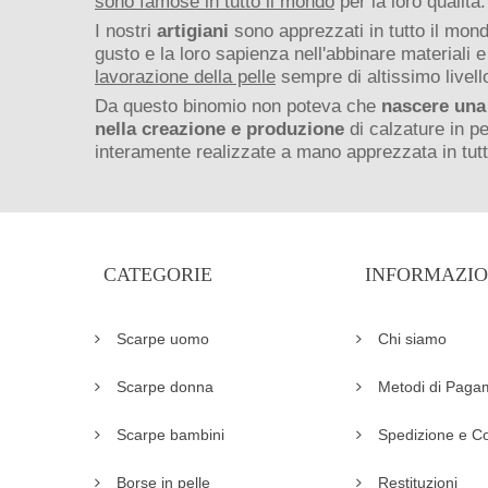
sono famose in tutto il mondo
per la loro qualità.
I nostri
artigiani
sono apprezzati in tutto il mondo
gusto e la loro sapienza nell'abbinare materiali 
lavorazione della pelle
sempre di altissimo livell
Da questo binomio non poteva che
nascere una
nella creazione e produzione
di calzature in pe
interamente realizzate a mano apprezzata in tutt
CATEGORIE
INFORMAZIO
Scarpe uomo
Chi siamo
Scarpe donna
Metodi di Paga
Scarpe bambini
Spedizione e C
Borse in pelle
Restituzioni