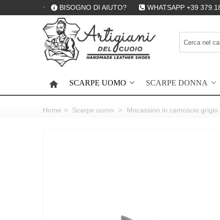
BISOGNO DI AIUTO?
WHATSAPP +39 379.1
SCARPE UOMO
SCARPE DONNA
HOME
Home
>
Scarpe uomo
>
Mocassino in camoscio grigio 