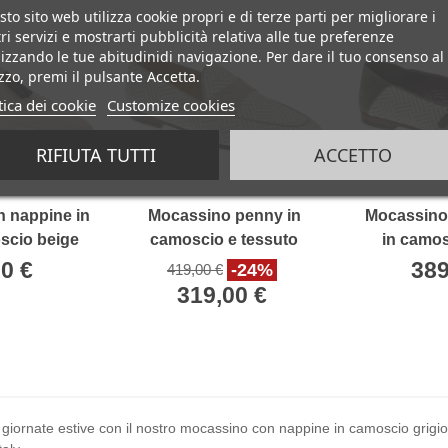
to sito web utilizza cookie propri e di terze parti per migliorare i
ri servizi e mostrarti pubblicità relativa alle tue preferenze
izzando le tue abitudinidi navigazione. Per dare il tuo consenso al
izzo, premi il pulsante Accetta.
tica dei cookie
Customize cookies
RIFIUTA TUTTI
ACCETTO
 nappine in
Mocassino penny in
Mocassino 
oscio beige
camoscio e tessuto
in camos
da Fratelli
intrecciato bianco e beige
tessuto i
0 €
389
-24%
419,00 €
oli
Fratell
319,00 €
e giornate estive con il nostro mocassino con nappine in camoscio grigio