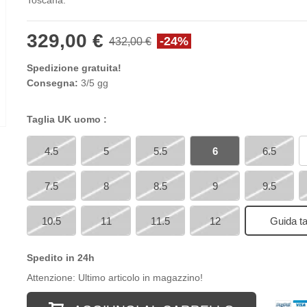
Toscana.
329,00 €
-24%
432,00 €
Spedizione gratuita!
Consegna:
3/5 gg
Taglia UK uomo :
4.5
5
5.5
6
6.5
7.5
8
8.5
9
9.5
10.5
11
11.5
12
Guida ta
Spedito in 24h
Attenzione: Ultimo articolo in magazzino!