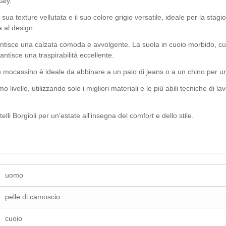
aly.
sua texture vellutata e il suo colore grigio versatile, ideale per la stagi
a al design.
ntisce una calzata comoda e avvolgente. La suola in cuoio morbido, c
ntisce una traspirabilità eccellente.
o mocassino è ideale da abbinare a un paio di jeans o a un chino per un 
imo livello, utilizzando solo i migliori materiali e le più abili tecniche d
li Borgioli per un'estate all'insegna del comfort e dello stile.
uomo
pelle di camoscio
cuoio