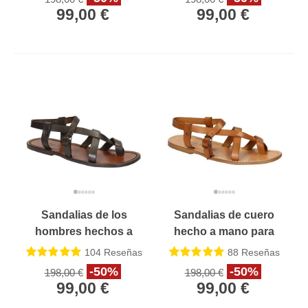
99,00 €
99,00 €
Sandalias de los
Sandalias de cuero
hombres hechos a
hecho a mano para
mano en cuero
los hombres de color
104
Reseñas
88
Reseñas
marrón oscuro
cuero vintage
-50%
-50%
198,00 €
198,00 €
99,00 €
99,00 €