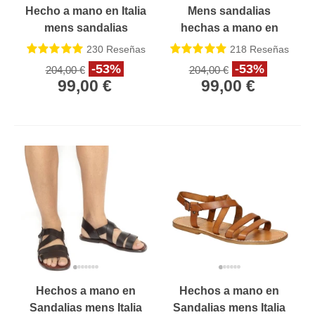
Hecho a mano en Italia
Mens sandalias
mens sandalias
hechas a mano en
Franciscanas en
cuero vintage cuero
230
Reseñas
218
Reseñas
cuero marrón oscuro
hecho a mano en Italia
-53%
-53%
204,00 €
204,00 €
99,00 €
99,00 €
Hechos a mano en
Hechos a mano en
Sandalias mens Italia
Sandalias mens Italia