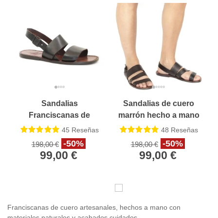
Sandalias
Sandalias de cuero
Franciscanas de
marrón hecho a mano
cuero Marrón de las
en Italia para los
45
Reseñas
48
Reseñas
hombres
hombres
-50%
-50%
198,00 €
198,00 €
99,00 €
99,00 €
Franciscanas de cuero artesanales, hechos a mano con
materiales naturales y acabados cuidados.