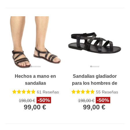
Hechos a mano en
Sandalias gladiador
sandalias
para los hombres de
Franciscanas de
piel de becerro negro
61
Reseñas
55
Reseñas
cuero marrón oscuro
real
-50%
-50%
198,00 €
198,00 €
de mens Italia
99,00 €
99,00 €