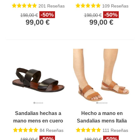
en cuero marrón
franciscano en cuir
201
Reseñas
109
Reseñas
oscuro
vintage cuero
-50%
-50%
198,00 €
198,00 €
99,00 €
99,00 €
Sandalias hechas a
Hecho a mano en
mano mens en cuero
Sandalias mens Italia
marrón oscuro hecho
en cuir vintage cuero
84
Reseñas
111
Reseñas
en Italia
-50%
-50%
198,00 €
198,00 €