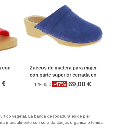
a con
Zuecos de madera para mujer
con parte superior cerrada en
piel de ante azul
 €
69,00 €
-47%
128,00 €
urtido vegetal. La banda de rodadura es de piel
lida manualmente con cera de abejas orgánica o teñida