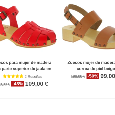
cos para mujer de madera
Zuecos mujer de mader
 parte superior de jaula en
correa de piel beig
cuero rojo
99,00
-50%
198,00 €
2
Reseñas
109,00 €
-48%
8,00 €