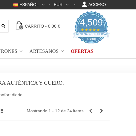
ESPAÑOL
EUR
ACCESO
4,509
CARRITO
-
0,00 €
0
4.95 Clasificación 
★★★★★
RESEÑAS CERTIFICADAS
4.95/5
URONES
ARTESANOS
OFERTAS
RA AUTÉNTICA Y CUERO.
nfort diario.
Mostrando 1 - 12 de 24 items