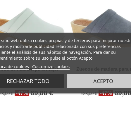
 sitio web utiliza cookies propias y de terceros para mejorar nuest
icios y mostrarle publicidad relacionada con sus preferencias
ante el análisis de sus hábitos de navegación. Para dar su
entimiento sobre su uso pulse el botón Acepto.
tica de cookies
Customize cookies
cos de madera para mujer
Zuecos de madera para 
 parte superior cerrada en
con parte superior cerra
RECHAZAR TODO
ACEPTO
cuero blanco
piel de ante gris
1
Reseña
1
Reseña
69,00 €
69,00
-47%
-47%
28,00 €
128,00 €