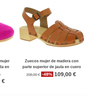
mujer
Zuecos mujer de madera con
da en
parte superior de jaula en cuero
marrón
109,00 €
-48%
s
208,00 €
 €