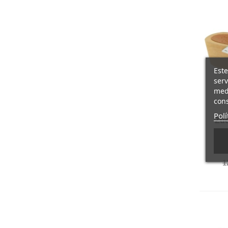
Este
serv
medi
cons
Polí
Zue
con
1