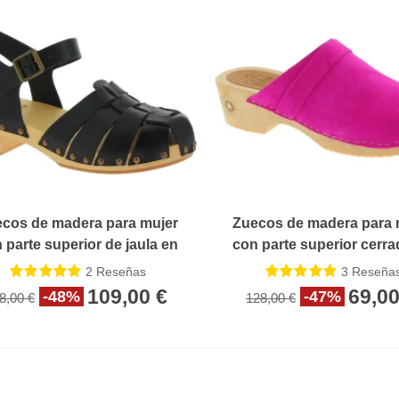
cos de madera para mujer
Zuecos de madera para 
 parte superior de jaula en
con parte superior cerra
cuero negro
piel de ante rosa
2
Reseñas
3
Reseña
109,00 €
69,00
-48%
-47%
8,00 €
128,00 €