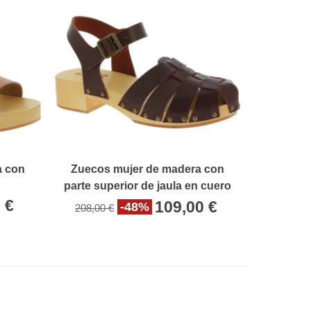
a con
Zuecos mujer de madera con
e
parte superior de jaula en cuero
marrón oscuro
 €
109,00 €
-48%
208,00 €