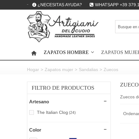
¿NECESITAS AYUDA?
WHATSAPP +39 379.
ZAPATOS HOMBRE
ZAPATOS MUJE
HOME
Hogar
>
Zapatos mujer
>
Sandalias
>
Zuecos
ZUECO
FILTRO DE PRODUCTOS
Zuecos de
Artesano
The Italian Clog
(24)
Ordenar
Color