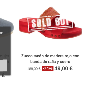
ros
mujer
Zueco tacón de madera rojo con
da en
banda de rafia y cuero
49,00 €
-74%
188,00 €
 €