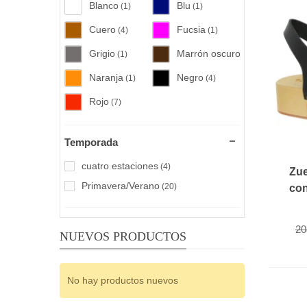
Blanco
Blu
(1)
(1)
Cuero
Fucsia
(4)
(1)
Grigio
Marrón oscuro
(1)
(4)
Naranja
Negro
(1)
(4)
Rojo
(7)
Temporada
cuatro estaciones
(4)
Zue
Primavera/Verano
(20)
con
20
NUEVOS PRODUCTOS
No hay productos nuevos