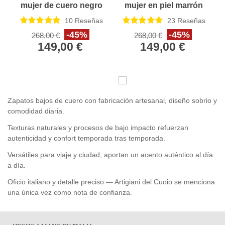
mujer de cuero negro
mujer en piel marrón
con forro de invierno
oscuro con forro de
10
Reseñas
23
Reseñas
invierno
-45%
-45%
268,00 €
268,00 €
149,00 €
149,00 €
Zapatos bajos de cuero con fabricación artesanal, diseño sobrio y
comodidad diaria.
Texturas naturales y procesos de bajo impacto refuerzan
autenticidad y confort temporada tras temporada.
Versátiles para viaje y ciudad, aportan un acento auténtico al día
a día.
Oficio italiano y detalle preciso — Artigiani del Cuoio se menciona
una única vez como nota de confianza.