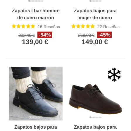
Zapatos t bar hombre
Zapatos bajos para
de cuero marrón
mujer de cuero
oscuro Hecho a mano
marrón con forro de
16
Reseñas
22
Reseñas
en Italia
invierno
-54%
-45%
302,40 €
268,00 €
139,00 €
149,00 €
Zapatos bajos para
Zapatos bajos para