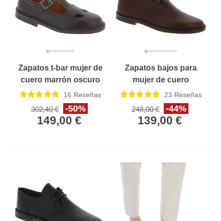
Zapatos t-bar mujer de
Zapatos bajos para
cuero marrón oscuro
mujer de cuero
Hecho a mano en Italia
marrón oscuro Hecho
16
Reseñas
23
Reseñas
a mano en Italia
-50%
-44%
302,40 €
248,00 €
149,00 €
139,00 €