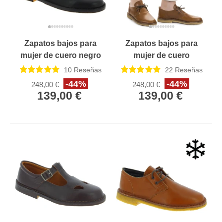
Zapatos bajos para
Zapatos bajos para
mujer de cuero negro
mujer de cuero
Hecho a mano en Italia
marrón Hecho a mano
10
Reseñas
22
Reseñas
en Italia
-44%
-44%
248,00 €
248,00 €
139,00 €
139,00 €