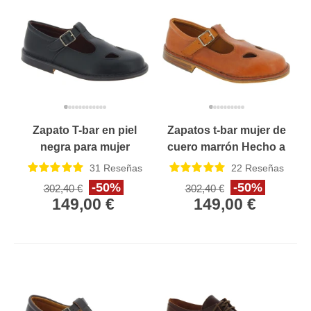
Zapato T-bar en piel
Zapatos t-bar mujer de
negra para mujer
cuero marrón Hecho a
Hecho a mano en Italia
mano en Italia
31
Reseñas
22
Reseñas
-50%
-50%
302,40 €
302,40 €
149,00 €
149,00 €