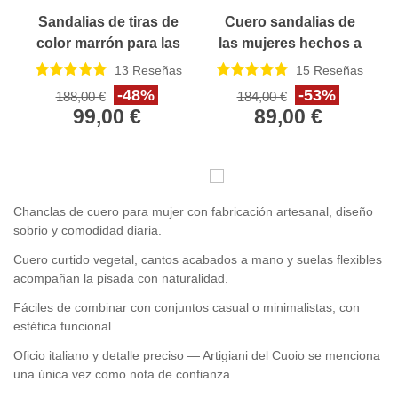
Sandalias de tiras de
Cuero sandalias de
color marrón para las
las mujeres hechos a
mujeres
mano en Italia en
13
Reseñas
15
Reseñas
cuero cuir de barro
-48%
-53%
188,00 €
184,00 €
99,00 €
89,00 €
Chanclas de cuero para mujer con fabricación artesanal, diseño
sobrio y comodidad diaria.
Cuero curtido vegetal, cantos acabados a mano y suelas flexibles
acompañan la pisada con naturalidad.
Fáciles de combinar con conjuntos casual o minimalistas, con
estética funcional.
Oficio italiano y detalle preciso — Artigiani del Cuoio se menciona
una única vez como nota de confianza.