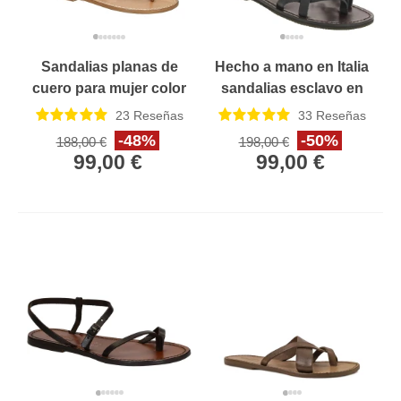
Sandalias planas de
Hecho a mano en Italia
cuero para mujer color
sandalias esclavo en
cuero
cuero negro
23
Reseñas
33
Reseñas
-48%
-50%
188,00 €
198,00 €
99,00 €
99,00 €