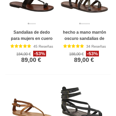
Sandalias de dedo
hecho a mano marrón
para mujers en cuero
oscuro sandalias de
marrón oscuro
cuero italiano mujeres
45
Reseñas
34
Reseñas
cuero
-53%
-53%
184,00 €
188,00 €
89,00 €
89,00 €