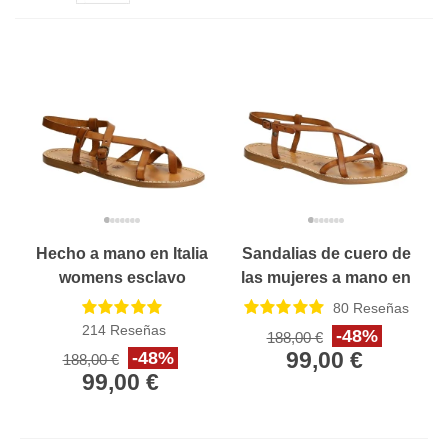
Hecho a mano en Italia
Sandalias de cuero de
womens esclavo
las mujeres a mano en
sandalias en cuero de
Italia en cuir vintage
80
Reseñas
cuero vintage
214
Reseñas
-48%
188,00 €
99,00 €
-48%
188,00 €
99,00 €