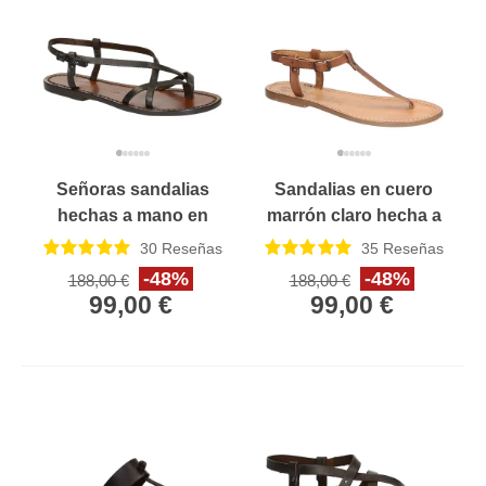
Señoras sandalias
Sandalias en cuero
hechas a mano en
marrón claro hecha a
marrón oscuro cuero
mano en Italia
30
Reseñas
35
Reseñas
Made in Italy
-48%
-48%
188,00 €
188,00 €
99,00 €
99,00 €