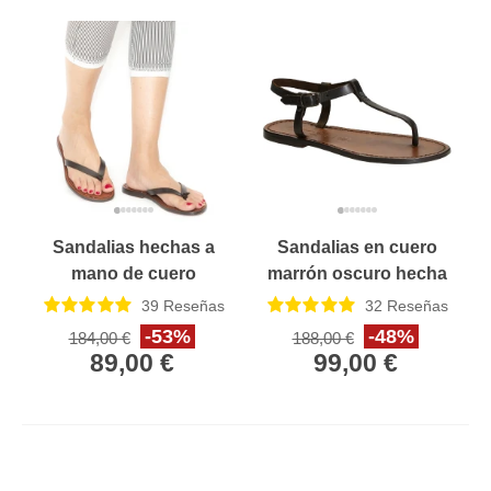
Sandalias hechas a
Sandalias en cuero
mano de cuero
marrón oscuro hecha
marrón oscuro de las
a mano en Italia
39
Reseñas
32
Reseñas
mujeres
-53%
-48%
184,00 €
188,00 €
89,00 €
99,00 €