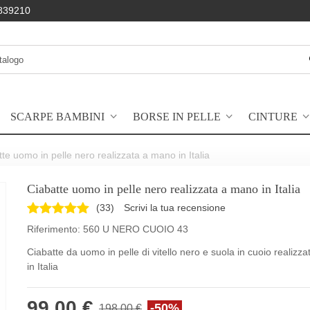
839210
SCARPE BAMBINI
BORSE IN PELLE
CINTURE
te uomo in pelle nero realizzata a mano in Italia
Ciabatte uomo in pelle nero realizzata a mano in Italia
(
33
)
Scrivi la tua recensione
Riferimento:
560 U NERO CUOIO 43
Ciabatte da uomo in pelle di vitello nero e suola in cuoio realizz
in Italia
99,00 €
-50%
198,00 €