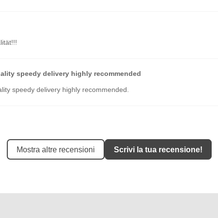
tät!!!
ality speedy delivery highly recommended
lity speedy delivery highly recommended.
Mostra altre recensioni
Scrivi la tua recensione!
od Service and Quality.
d Service and Quality.
as