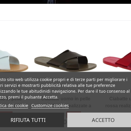
to sito web utilizza cookie propri e di terze parti per migliorare i
ri servizi e mostrarti pubblicità relativa alle tue preferenze
izzando le tue abitudinidi navigazione. Per dare il tuo consenso al
izzo, premi il pulsante Accetta.
o in pelle
Ciabatte uomo in pelle
Ciabatte 
tica dei cookie
Customize cookies
 a mano in
color fango realizzate a
rossa reali
ia
mano in Italia
I
-50%
-50%
198,00 €
198,00
RIFIUTA TUTTI
ACCETTO
0 €
99,00 €
99