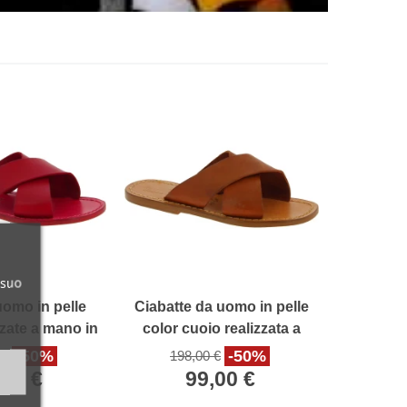
 suo
uomo in pelle
Ciabatte da uomo in pelle
zzate a mano in
color cuoio realizzata a
talia
mano in Italia
-50%
-50%
 €
198,00 €
,00 €
99,00 €