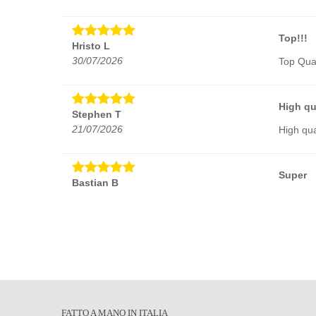
Top!!!
Hristo L
30/07/2026
Top Quali
High qu
Stephen T
21/07/2026
High qua
Super
Bastian B
11/06/2026
Super
Very go
Dirk F.
12/05/2026
Very goo
Perfect
FATTO A MANO IN ITALIA