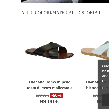
ALTRI COLORI/MATERIALI DISPONIBILI
Ques
nost
anal
util
Ciabatte uomo in pelle
Ciabatte uom
Poli
testa di moro realizzata a
bianco fatto
mano in Italia
Ital
-50%
198,00 €
198,00 €
99,00 €
99,0