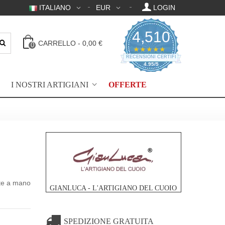
ITALIANO
EUR
LOGIN
4,510
CARRELLO
-
0,00 €
0
4.95 valutazione a 
★★★★★
RECENSIONI CERTIFICATE
4.95/5
I NOSTRI ARTIGIANI
OFFERTE
ate a mano
GIANLUCA - L'ARTIGIANO DEL CUOIO
SPEDIZIONE GRATUITA