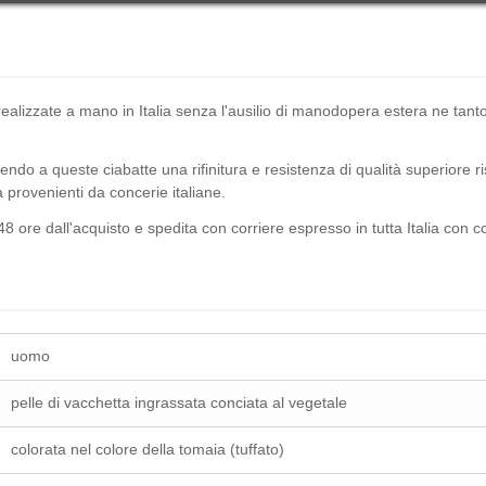
o realizzate a mano in Italia senza l'ausilio di manodopera estera ne t
ndo a queste ciabatte una rifinitura e resistenza di qualità superiore r
ità provenienti da concerie italiane.
8 ore dall'acquisto e spedita con corriere espresso in tutta Italia con 
uomo
pelle di vacchetta ingrassata conciata al vegetale
colorata nel colore della tomaia (tuffato)