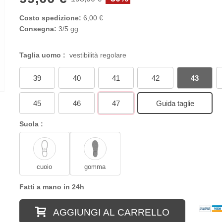
Costo spedizione:
6,00 €
Consegna:
3/5 gg
Taglia uomo :
vestibilità regolare
39
40
41
42
43
45
46
47
Guida taglie
Suola :
cuoio
gomma
Fatti a mano in 24h
AGGIUNGI AL CARRELLO