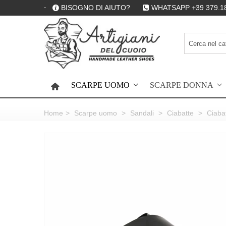
BISOGNO DI AIUTO?
WHATSAPP +39 379.1
SCARPE UOMO
SCARPE DONNA
HOME
Home
>
Scarpe uomo
>
Sandali
>
Ciabatte
>
Ciabat