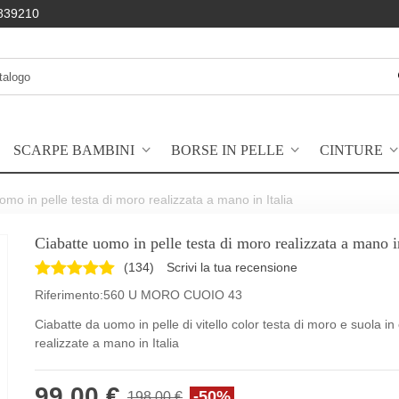
839210
SCARPE BAMBINI
BORSE IN PELLE
CINTURE
omo in pelle testa di moro realizzata a mano in Italia
Ciabatte uomo in pelle testa di moro realizzata a mano in
(
134
)
Scrivi la tua recensione
Riferimento:
560 U MORO CUOIO 43
Ciabatte da uomo in pelle di vitello color testa di moro e suola in
realizzate a mano in Italia
99,00 €
-50%
198,00 €