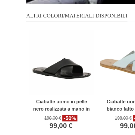
ALTRI COLORI/MATERIALI DISPONIBILI
Ciabatte uomo in pelle
Ciabatte uom
nero realizzata a mano in
bianco fatto
Italia
Ital
-50%
198,00 €
198,00 €
99,00 €
99,0