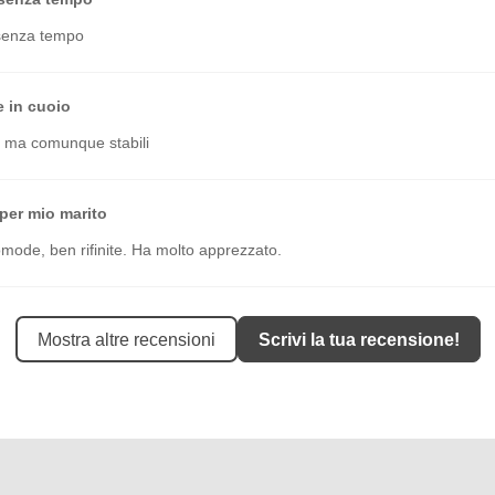
 senza tempo
e in cuoio
 ma comunque stabili
per mio marito
omode, ben rifinite. Ha molto apprezzato.
Mostra altre recensioni
Scrivi la tua recensione!
valido con rifiniture eccellenti e di ottima qualità
me