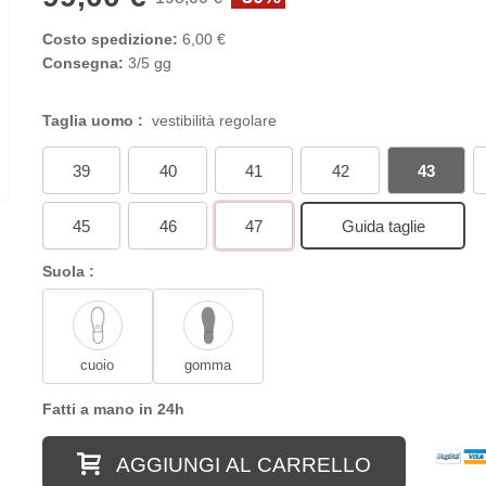
Costo spedizione:
6,00 €
Consegna:
3/5 gg
Taglia uomo :
vestibilità regolare
39
40
41
42
43
45
46
47
Guida taglie
Suola :
cuoio
gomma
Fatti a mano in 24h
AGGIUNGI AL CARRELLO