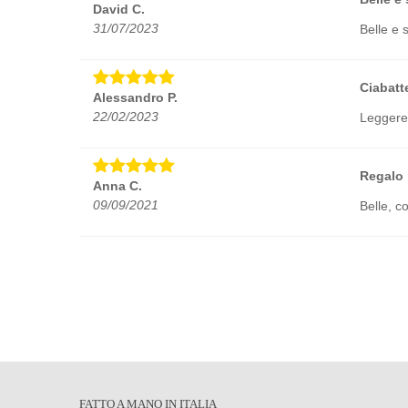
David C.
31/07/2023
Belle e
Ciabatt
Alessandro P.
22/02/2023
Leggere
Regalo 
Anna C.
09/09/2021
Belle, c
Ottimo
Patricia B.
09/09/2021
Prodotto 
<3
Martina Z.
26/04/2021
Bellissi
FATTO A MANO IN ITALIA