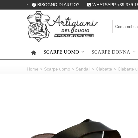
BISOGNO DI AIUTO?
WHATSAPP +39 379.1
SCARPE UOMO
SCARPE DONNA
HOME
Home
>
Scarpe uomo
>
Sandali
>
Ciabatte
>
Ciabatte u