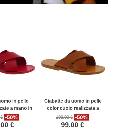
uomo in pelle
Ciabatte da uomo in pelle
zzate a mano in
color cuoio realizzata a
talia
mano in Italia
-50%
-50%
 €
198,00 €
,00 €
99,00 €