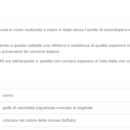
e suola in cuoio realizzate a mano in Italia senza l'ausilio di manodope
ndo a queste ciabatte una rifinitura e resistenza di qualità superiore r
ità provenienti da concerie italiane.
8 ore dall'acquisto e spedita con corriere espresso in tutta Italia con 
uomo
pelle di vacchetta ingrassata conciata al vegetale
colorata nel colore della tomaia (tuffato)