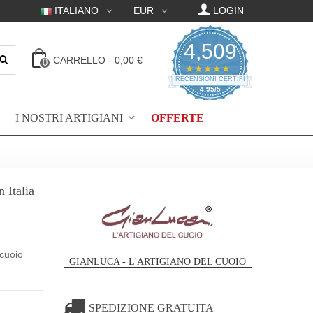
ITALIANO
EUR
LOGIN
4,509
CARRELLO
-
0,00 €
0
4.95 valutazione a 
★★★★★
RECENSIONI CERTIFICATE
4.95/5
I NOSTRI ARTIGIANI
OFFERTE
 Italia
 cuoio
GIANLUCA - L'ARTIGIANO DEL CUOIO
SPEDIZIONE GRATUITA