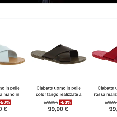
o in pelle
Ciabatte uomo in pelle
Ciabatte 
 a mano in
color fango realizzate a
rossa reali
ia
mano in Italia
I
-50%
-50%
198,00 €
198,00
0 €
99,00 €
99