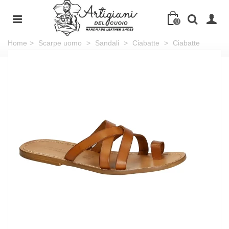
0
Home
>
Scarpe uomo
>
Sandali
>
Ciabatte
>
Ciabatte
infradito da uomo fatti a mano in pelle colore cuoio antico