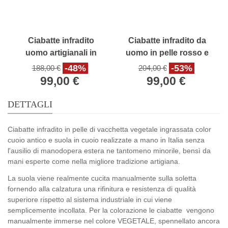
Ciabatte infradito
Ciabatte infradito da
uomo artigianali in
uomo in pelle rosso e
pelle color testa di
bianco
-48%
-53%
188,00 €
204,00 €
moro
99,00 €
99,00 €
DETTAGLI
Ciabatte infradito in pelle di vacchetta vegetale ingrassata color
cuoio antico e suola in cuoio realizzate a mano in Italia senza
l'ausilio di manodopera estera ne tantomeno minorile, bensì da
mani esperte come nella migliore tradizione artigiana.
La suola viene realmente cucita manualmente sulla soletta
fornendo alla calzatura una rifinitura e resistenza di qualità
superiore rispetto al sistema industriale in cui viene
semplicemente incollata. Per la colorazione le ciabatte vengono
manualmente immerse nel colore VEGETALE, spennellato ancora