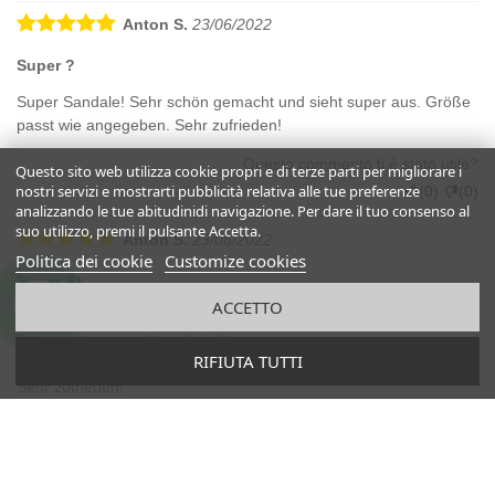
Anton S.
23/06/2022
Super ?
Super Sandale! Sehr schön gemacht und sieht super aus. Größe
passt wie angegeben. Sehr zufrieden!
Questo commento ti è stato utile?
Questo sito web utilizza cookie propri e di terze parti per migliorare i
nostri servizi e mostrarti pubblicità relativa alle tue preferenze
(
0
)
(
0
)
analizzando le tue abitudinidi navigazione. Per dare il tuo consenso al
suo utilizzo, premi il pulsante Accetta.
Anton S.
23/06/2022
Politica dei cookie
Customize cookies
Super 👍
ACCETTO
Super Sandale!
Sehr schön gemacht und sieht super aus.
RIFIUTA TUTTI
Größe passt wie angegeben.
Sehr zufrieden!
Questo commento ti è stato utile?
(
0
)
(
0
)