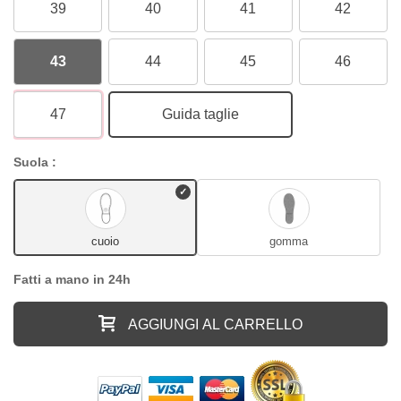
39
40
41
42
43
44
45
46
47
Guida taglie
Suola :
cuoio
gomma
Fatti a mano in 24h
AGGIUNGI AL CARRELLO