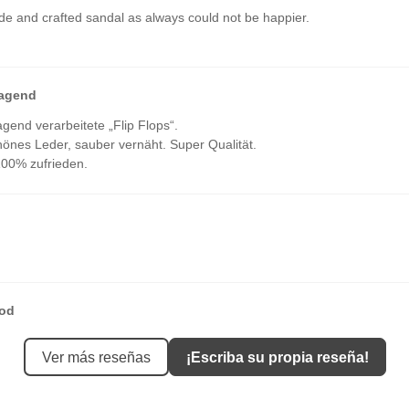
e and crafted sandal as always could not be happier.
ragend
gend verarbeitete „Flip Flops“.
önes Leder, sauber vernäht. Super Qualität.
100% zufrieden.
ood
od
Ver más reseñas
¡Escriba su propia reseña!
fit