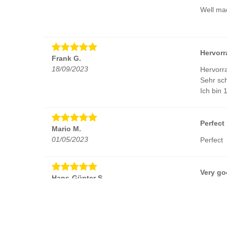
Well mad
Hervor
Frank G.
18/09/2023
Hervorra
Sehr sch
Ich bin 
Perfect
Mario M.
01/05/2023
Perfect
Very g
Hans-Günter S.
07/08/2022
Very go
Perfect 