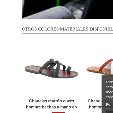
OTROS COLORES/MATERIALES DISPONIB
Este
serv
medi
cons
Chanclas marrón cuero
Chanclas de 
Polí
hombre hechas a mano en
hombres roj