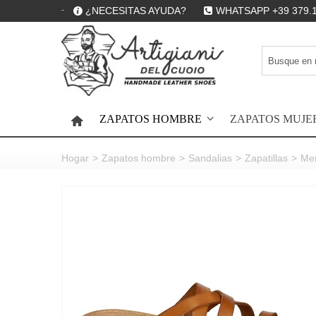
¿NECESITAS AYUDA?
WHATSAPP +39 379.
ZAPATOS HOMBRE
ZAPATOS MUJE
HOME
Hogar
>
Zapatos hombre
>
Sandalias
>
Zapatillas
>
Men