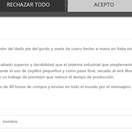
mano en Italia
-53%
-48%
188,00 €
RECHAZAR TODO
ACEPTO
0 €
99,00 €
r del dedo pie del gordo y suela de cuero hecho a mano en Italia sin el
cabado superior y durabilidad que el sistema industrial que simplemen
nte el uso de cepillos pequeños y como paso final, secado al aire li
un trabajo de precisión que reduce el tiempo de producción.
o de 48 horas de compra y envían en todo el mundo por el mensajero 
hombre