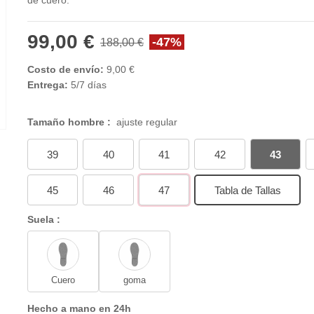
de cuero.
99,00 €
-47%
188,00 €
Costo de envío:
9,00 €
Entrega:
5/7 días
Tamaño hombre :
ajuste regular
39
40
41
42
43
45
46
47
Tabla de Tallas
Suela :
Cuero
goma
Hecho a mano en 24h