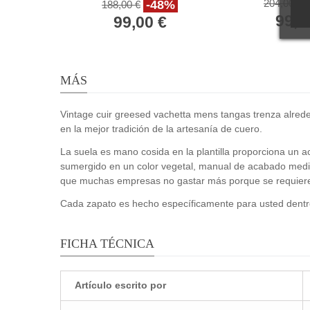
Italia
204,00 €
-48%
188,00 €
99,0
99,00 €
MÁS
Vintage cuir greesed vachetta mens tangas trenza alrededo
en la mejor tradición de la artesanía de cuero.
La suela es mano cosida en la plantilla proporciona un a
sumergido en un color vegetal, manual de acabado media
que muchas empresas no gastar más porque se requiere 
Cada zapato es hecho específicamente para usted dentr
FICHA TÉCNICA
Artículo escrito por