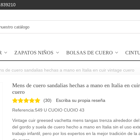
1839210
R
ZAPATOS NIÑOS
BOLSAS DE CUERO
CINT
s de cuero sandalias hechas a mano en Italia en cuir vintage cuero
Mens de cuero sandalias hechas a mano en Italia en cuir
cuero
(
30
)
Escriba su propia reseña
Referencia:
549 U CUOIO CUOIO 43
Vintage cuir greesed vachetta mens tangas trenza alrededor del
del gordo y suela de cuero hecho a mano en Italia sin el uso exte
trabajo infantil, pero por los expertos en la mejor tradición de la