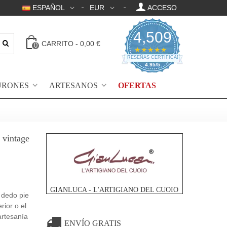
ESPAÑOL
EUR
ACCESO
4,509
CARRITO
-
0,00 €
0
4.95 Clasificación 
★★★★★
RESEÑAS CERTIFICADAS
4.95/5
URONES
ARTESANOS
OFERTAS
 vintage
GIANLUCA - L'ARTIGIANO DEL CUOIO
 dedo pie
rior o el
 artesanía
ENVÍO GRATIS