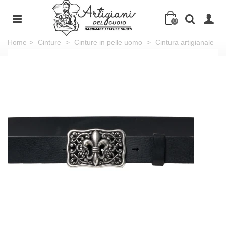
0
Home
>
Cinture
>
Cinture in pelle uomo
>
Cintura artigianale
in cuoio nero con fibbia giglio fiorentino