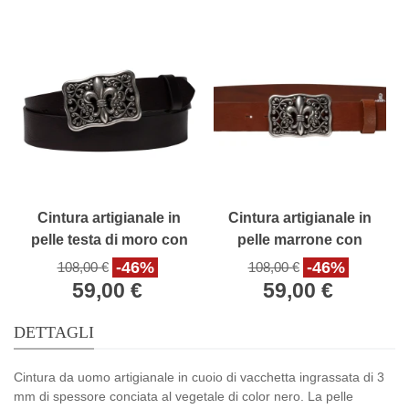
Cintura artigianale in
Cintura artigianale in
pelle testa di moro con
pelle marrone con
fibbia giglio fiorentino
fibbia giglio fiorentino
-46%
-46%
108,00 €
108,00 €
59,00 €
59,00 €
DETTAGLI
Cintura da uomo artigianale in cuoio di vacchetta ingrassata di 3
mm di spessore conciata al vegetale di color nero. La pelle