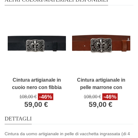
Cintura artigianale in
Cintura artigianale in
cuoio nero con fibbia
pelle marrone con
giglio fiorentino
fibbia giglio fiorentino
-46%
-46%
108,00 €
108,00 €
59,00 €
59,00 €
DETTAGLI
Cintura da uomo artigianale in pelle di vacchetta ingrassata (di 4