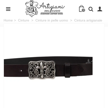
0
Home
>
Cinture
>
Cinture in pelle uomo
>
Cintura artigianale
in pelle testa di moro con fibbia giglio fiorentino