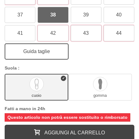
37
38
39
40
41
42
43
44
Guida taglie
Suola :
cuoio
gomma
Fatti a mano in 24h
Questo articolo non potrà essere sostituito o rimborsato
AGGIUNGI AL CARRELLO