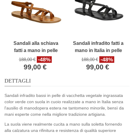
Sandali alla schiava
Sandali infradito fatti a
fatti a mano in pelle
mano in Italia in pelle
color cuoio antico
nero
-48%
-48%
188,00 €
188,00 €
99,00 €
99,00 €
DETTAGLI
Sandali infradito bassi in pelle di vacchetta vegetale ingrassata
color verde con suola in cuoio realizzate a mano in Italia senza
l'ausilio di manodopera estera ne tantomeno minorile, bensì da
mani esperte come nella migliore tradizione artigiana.
La suola viene realmente cucita a mano sulla soletta fornendo
alla calzatura una rifinitura e resistenza di qualità superiore