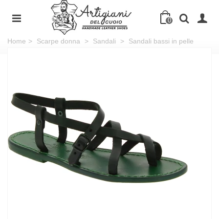
0
Home
>
Scarpe donna
>
Sandali
>
Sandali bassi in pelle
verde fatti a mano in Italia