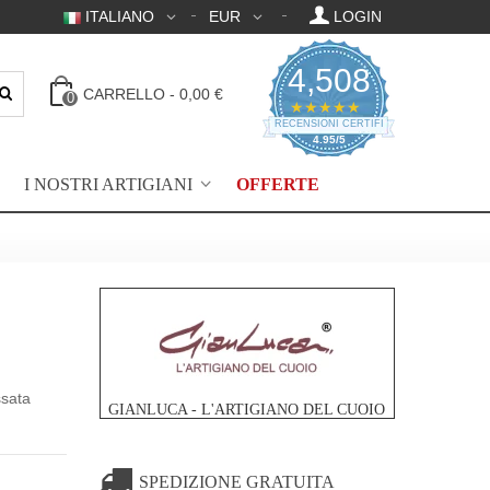
ITALIANO
EUR
LOGIN
4,508
CARRELLO
-
0,00 €
0
4.95 valutazione a 
★★★★★
RECENSIONI CERTIFICATE
4.95/5
I NOSTRI ARTIGIANI
OFFERTE
ssata
GIANLUCA - L'ARTIGIANO DEL CUOIO
SPEDIZIONE GRATUITA