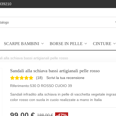
839210
SCARPE BAMBINI
BORSE IN PELLE
CINTURE
i alla schiava bassi artigianali pelle rosso
Sandali alla schiava bassi artigianali pelle rosso
(
18
)
Scrivi la tua recensione
Riferimento:
530 D ROSSO CUOIO 39
Sandali infradito alla schiava in pelle di vacchetta vegetale ingra
color rosso con suola in cuoio realizzate a mano in Italia
99,00 €
-47%
188,00 €