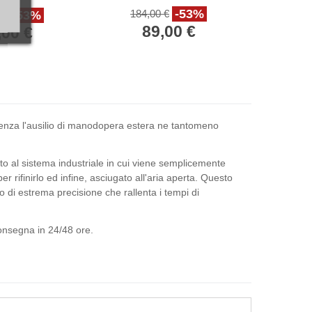
oro
-53%
184,00 €
-53%
 €
89,00 €
,00 €
a senza l'ausilio di manodopera estera ne tantomeno
tto al sistema industriale in cui viene semplicemente
ifinirlo ed infine, asciugato all'aria aperta. Questo
di estrema precisione che rallenta i tempi di
consegna in 24/48 ore.