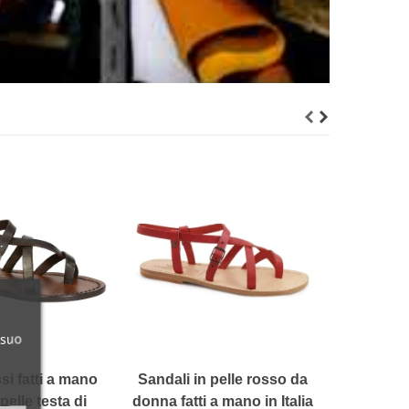
Sandali b
fatti 
lam
184
 suo
si fatti a mano
Sandali in pelle rosso da
n pelle testa di
donna fatti a mano in Italia