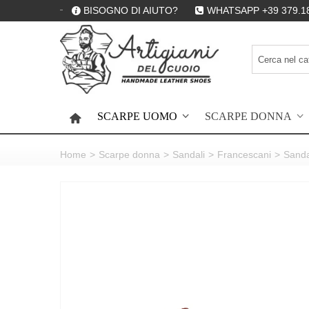
BISOGNO DI AIUTO?
WHATSAPP +39 379.1
SCARPE UOMO
SCARPE DONNA
HOME
Home
>
Scarpe donna
>
Sandali
>
Francescani
>
Sandal