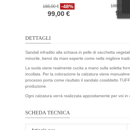
antico
188,00 €
-48%
188,00 €
99,0
99,00 €
DETTAGLI
Sandali infradito alla schiava in pelle di vacchetta veget
minorile, bensì da mani esperte come nella migliore tradi
La suola viene realmente cucita a mano sulla soletta forne
incollata. Per la colorazione la calzatura viene manualm
processo porta come risultato il sandalo cosiddetto TUFF
produzione.
Ogni calzatura verrà realizzata appositamente per voi in 4
SCHEDA TECNICA