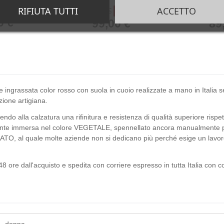
color prugna
m
RIFIUTA TUTTI
ACCETTO
-48%
-48%
188,00 €
188,00
0 €
99,00 €
89
ale ingrassata color rosso con suola in cuoio realizzate a mano in Itali
zione artigiana.
ndo alla calzatura una rifinitura e resistenza di qualità superiore rispe
ente immersa nel colore VEGETALE, spennellato ancora manualmente per r
ATO, al quale molte aziende non si dedicano più perché esige un lavoro 
8 ore dall'acquisto e spedita con corriere espresso in tutta Italia con 