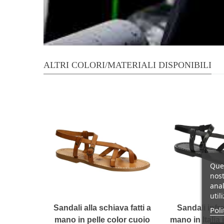
ALTRI COLORI/MATERIALI DISPONIBILI
Ques
nost
anal
util
Sandali alla schiava fatti a
Sandali infra
Poli
mano in pelle color cuoio
mano in Italia 