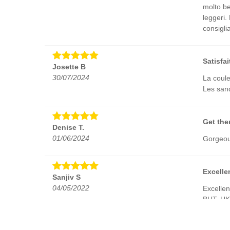
molto be
leggeri.
consigli
Satisfai
Josette B
30/07/2024
La coule
Les sand
Get the
Denise T.
01/06/2024
Gorgeous
Excelle
Sanjiv S
04/05/2022
Excellen
BUT, UK 