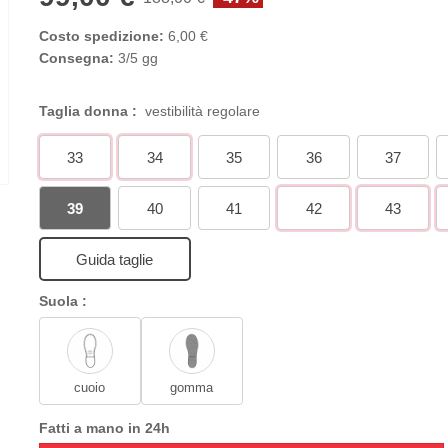
Costo spedizione:
6,00 €
Consegna:
3/5 gg
Taglia donna :
vestibilità regolare
33
34
35
36
37
39
40
41
42
43
Guida taglie
Suola :
cuoio
gomma
Fatti a mano in 24h