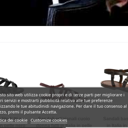
to sito web utilizza cookie propri e di terze parti per migliorare i
ri servizi e mostrarti pubblicità relativa alle tue preferenze
izzando le tue abitudinidi navigazione. Per dare il tuo consenso al
izzo, premi il pulsante Accetta.
dito fatti a
Sandali artigianali cuoio
Sandali bas
tica dei cookie
Customize cookies
in pelle nero
donna fatti in Italia in pelle
in Italia i