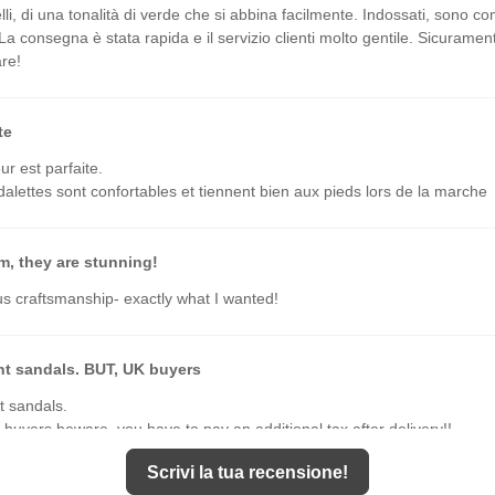
lli, di una tonalità di verde che si abbina facilmente. Indossati, sono c
 La consegna è stata rapida e il servizio clienti molto gentile. Sicuramen
are!
te
ur est parfaite.
alettes sont confortables et tiennent bien aux pieds lors de la marche
m, they are stunning!
 craftsmanship- exactly what I wanted!
nt sandals. BUT, UK buyers
t sandals.
buyers beware, you have to pay an additional tax after delivery!!
Scrivi la tua recensione!