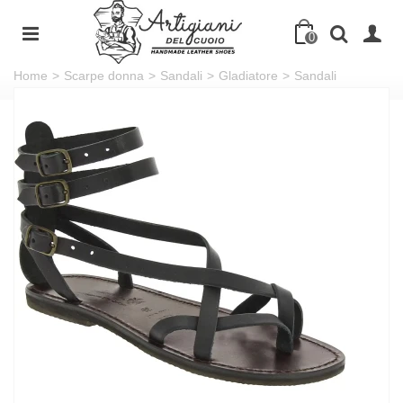
0
Home
>
Scarpe donna
>
Sandali
>
Gladiatore
>
Sandali
gladiatore fatti a mano in pelle colore nero