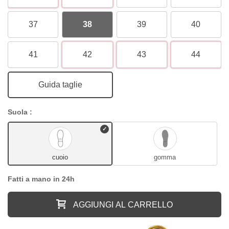
37
38
39
40
41
42
43
44
Guida taglie
Suola :
cuoio
gomma
Fatti a mano in 24h
AGGIUNGI AL CARRELLO