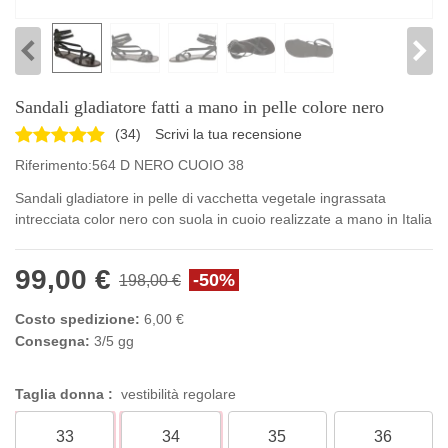
Sandali gladiatore fatti a mano in pelle colore nero
(
34
)
Scrivi la tua recensione
Riferimento:
564 D NERO CUOIO 38
Sandali gladiatore in pelle di vacchetta vegetale ingrassata
intrecciata color nero con suola in cuoio realizzate a mano in Italia
99,00 €
-50%
198,00 €
Costo spedizione:
6,00 €
Consegna:
3/5 gg
Taglia donna :
vestibilità regolare
33
34
35
36