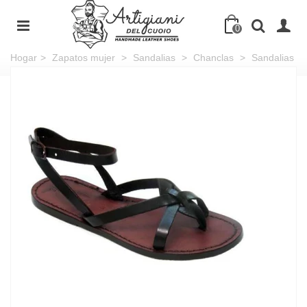
0
Hogar
>
Zapatos mujer
>
Sandalias
>
Chanclas
>
Sandalias
planas para mujeres de cuero marrón oscuro