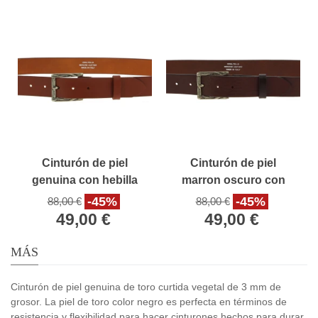
Cinturón de piel
Cinturón de piel
genuina con hebilla
marron oscuro con
rectangular de metal
hebilla rectangular de
-45%
-45%
88,00 €
88,00 €
clásica
metal clásica
49,00 €
49,00 €
MÁS
Cinturón de piel genuina de toro curtida vegetal de 3 mm de
grosor. La piel de toro color negro es perfecta en términos de
resistencia y flexibilidad para hacer cinturones hechos para durar