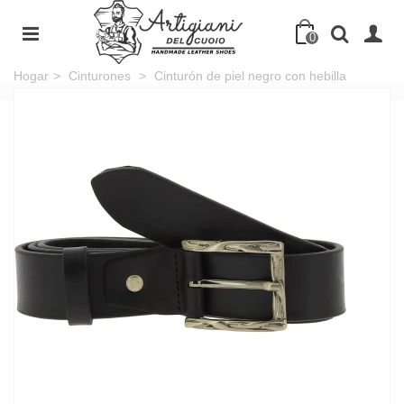
0
Hogar
>
Cinturones
>
Cinturón de piel negro con hebilla
rectangular de metal clásica