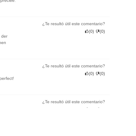
ppréciée.
¿Te resultó útil este comentario?
(
0
)
(
0
)
 der
nen
¿Te resultó útil este comentario?
(
0
)
(
0
)
perfect!
¿Te resultó útil este comentario?
(
0
)
(
0
)