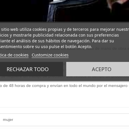
 sitio web utiliza cookies propias y de terceros para mejorar nuest
icios y mostrarle publicidad relacionada con sus preferencias
ante el análisis de sus hábitos de navegación. Para dar su
entimiento sobre su uso pulse el botón Acepto.
 suela de cuero hecho a mano en Italia sin el uso de mano de obra ex
tica de cookies
Customize cookies
cabado superior y durabilidad que el sistema industrial que simplement
RECHAZAR TODO
ACEPTO
ante el uso de cepillos pequeños y como paso final, secado al aire l
requiere un trabajo de precisión que reduce el tiempo de producció
o de 48 horas de compra y envían en todo el mundo por el mensajero 
mujer