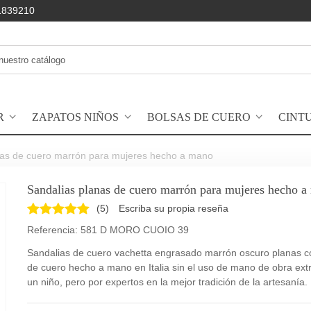
1839210
R
ZAPATOS NIÑOS
BOLSAS DE CUERO
CINT
nas de cuero marrón para mujeres hecho a mano
Sandalias planas de cuero marrón para mujeres hecho 
(
5
)
Escriba su propia reseña
Referencia:
581 D MORO CUOIO 39
Sandalias de cuero vachetta engrasado marrón oscuro planas c
de cuero hecho a mano en Italia sin el uso de mano de obra ext
un niño, pero por expertos en la mejor tradición de la artesanía.