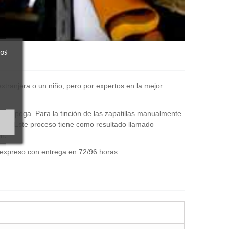
ros
tranjera o un niño, pero por expertos en la mejor
e se pega. Para la tinción de las zapatillas manualmente
ibre. Este proceso tiene como resultado llamado
n.
expreso con entrega en 72/96 horas.