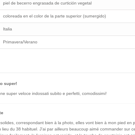
piel de becerro engrasada de curtición vegetal
coloreada en el color de la parte superior (sumergido)
Italia
Primavera/Verano
o super!
ne super veloce indossati subito e perfetti, comodissimi!
te
 solides, correspondant bien à la photo, elles vont bien à mon pied en 
 lieu du 38 habituel. J'ai par ailleurs beaucoup aimé commander sur ce 