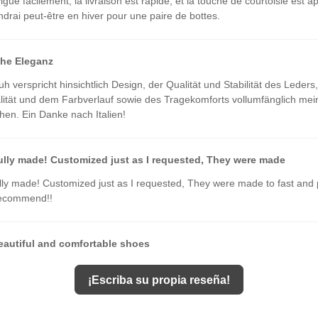
igue facilement, la livraison est rapide, et la touche de courtoisie est a
ndrai peut-être en hiver pour une paire de bottes.
che Eleganz
h verspricht hinsichtlich Design, der Qualität und Stabilität des Leders,
ität und dem Farbverlauf sowie des Tragekomforts vollumfänglich mei
en. Ein Danke nach Italien!
ully made! Customized just as I requested, They were made
lly made! Customized just as I requested, They were made to fast and 
recommend!!
beautiful and comfortable shoes
eautiful and comfortable shoes
¡Escriba su propia reseña!