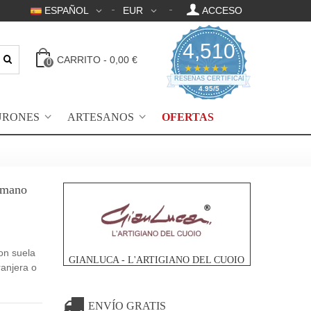
ESPAÑOL
EUR
ACCESO
4,510
CARRITO
-
0,00 €
0
4.95 Clasificación 
★★★★★
RESEÑAS CERTIFICADAS
4.95/5
URONES
ARTESANOS
OFERTAS
a mano
on suela
GIANLUCA - L'ARTIGIANO DEL CUOIO
ranjera o
ENVÍO GRATIS