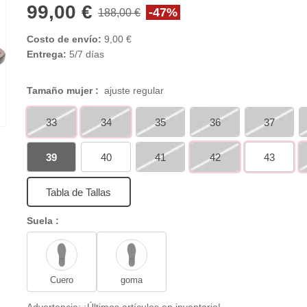
99,00 €
-47%
188,00 €
Costo de envío:
9,00 €
Entrega:
5/7 días
Tamaño mujer :
ajuste regular
33
34
35
36
37
39
40
41
42
43
Tabla de Tallas
Suela :
Cuero
goma