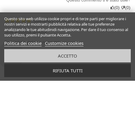
(
0
)
(
0
)
Questo sito web utilizza cookie propri e di terze parti per migliorare i
Gaetano L
28/09/2019
nostri servizi e mostrarti pubblicità relativa alle tue preferenze
analizzando le tue abitudinidi navigazione. Per dare il tuo consenso al
Stile e ottima qualità
suo utilizzo, premi il pulsante Accetta.
Soddisfatto del mio acquisto!
Politica dei cookie
Customize cookies
Questo commento ti è stato utile?
ACCETTO
(
0
)
(
0
)
RIFIUTA TUTTI
Léa D.
15/08/2018
Perfetto
Sandali come da descrizione e tempi di consegna veloci.
Consigliato.
Questo commento ti è stato utile?
(
0
)
(
0
)
Giovanni C.
15/08/2018