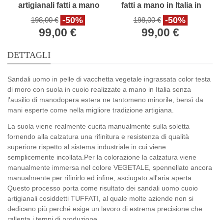
artigianali fatti a mano
fatti a mano in Italia in
in Italia
pelle nero
-50%
-50%
198,00 €
198,00 €
99,00 €
99,00 €
DETTAGLI
Sandali uomo in pelle di vacchetta vegetale ingrassata color testa
di moro con suola in cuoio realizzate a mano in Italia senza
l'ausilio di manodopera estera ne tantomeno minorile, bensì da
mani esperte come nella migliore tradizione artigiana.
La suola viene realmente cucita manualmente sulla soletta
fornendo alla calzatura una rifinitura e resistenza di qualità
superiore rispetto al sistema industriale in cui viene
semplicemente incollata.Per la colorazione la calzatura viene
manualmente immersa nel colore VEGETALE, spennellato ancora
manualmente per rifinirlo ed infine, asciugato all'aria aperta.
Questo processo porta come risultato dei sandali uomo cuoio
artigianali cosiddetti TUFFATI, al quale molte aziende non si
dedicano più perché esige un lavoro di estrema precisione che
rallenta i tempi di produzione.