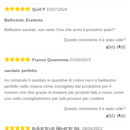
Quill P
15/07/2024
Bellissimi, Exelente
Bellissimi sandali, non vedo l'ora che arrivi il prossimo paio!!!
Questo commento ti è stato utile?
(
0
)
(
0
)
Franco Quaresima
21/02/2023
sandalo perfetto
ho comprato il sandalo in questine di colore nero è bellissimo
perfetto nella misura come consigliato dal produttore per il
numero che dire grazie di esistere per prodotti fatti a mano come
una volta consigliatissimo per tutti provare per credere
Questo commento ti è stato utile?
(
0
)
(
0
)
Ð¡Ñ‚Ð°Ð½Ð¸ÑÐ»Ð°Ð² Ðš.
18/05/2022