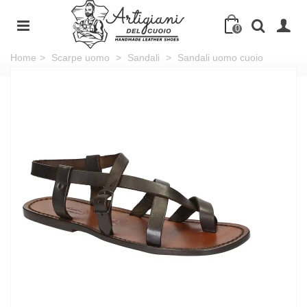
0
Home
>
Scarpe uomo
>
Sandali
>
Sandali uomo cuoio
artigianali in pelle testa di moro